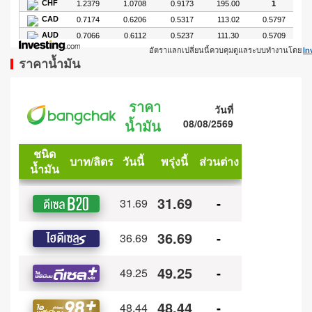
อัตราแลกเปลี่ยนนี้ควบคุมดูแลระบบทำงานโดย
In
ราคาน้ำมัน