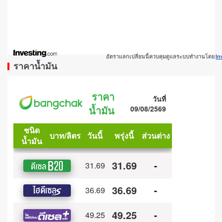
อัตราแลกเปลี่ยนนี้ควบคุมดูแลระบบทำงานโดย
In
ราคาน้ำมัน