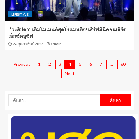
LIFESTYLE
“วงลิปตา” เติมโมเมนต์สุดโรแมนติก! เสิร์ฟมินิคอนเสิร์ต
เอ็กซ์คลูซีฟ
26 กุมภาพันธ์ 2026
admin
Previous
1
2
3
4
5
6
7
…
60
Next