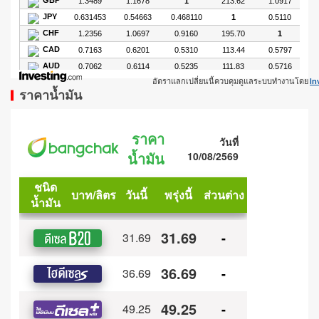
อัตราแลกเปลี่ยนนี้ควบคุมดูแลระบบทำงานโดย
In
ราคาน้ำมัน