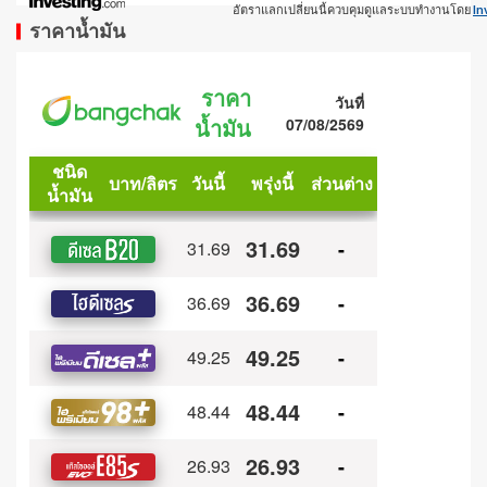
อัตราแลกเปลี่ยนนี้ควบคุมดูแลระบบทำงานโดย
In
ราคาน้ำมัน