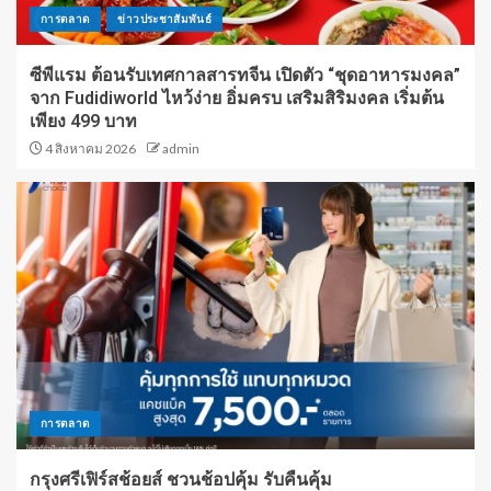
การตลาด
ข่าวประชาสัมพันธ์
ซีพีแรม ต้อนรับเทศกาลสารทจีน เปิดตัว “ชุดอาหารมงคล”
จาก Fudidiworld ไหว้ง่าย อิ่มครบ เสริมสิริมงคล เริ่มต้น
เพียง 499 บาท
4 สิงหาคม 2026
admin
การตลาด
กรุงศรีเฟิร์สช้อยส์ ชวนช้อปคุ้ม รับคืนคุ้ม