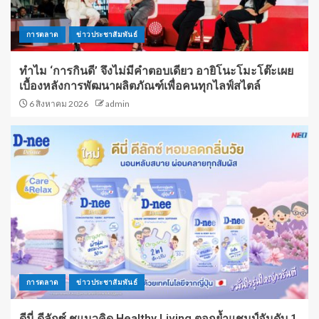
การตลาด
ข่าวประชาสัมพันธ์
ทำไม ‘การกินดี’ จึงไม่มีคำตอบเดียว อายิโนะโมะโต๊ะเผย
เบื้องหลังการพัฒนาผลิตภัณฑ์เพื่อคนทุกไลฟ์สไตล์
6 สิงหาคม 2026
admin
การตลาด
ข่าวประชาสัมพันธ์
ดีนี่ ดีลักซ์ ชูแนวคิด Healthy Living ตอกย้ำแชมป์อันดับ 1