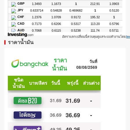
อัตราแลกเปลี่ยนนี้ควบคุมดูแลระบบทำงานโดย
In
ราคาน้ำมัน