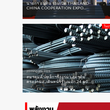
นายกฯ อนุทิน ร่วมเปิด THAILAND–
CHINA COOPERATION EXPO
2026
ในป
20 กรกฎาคม 2026
สมาคมค้าเหล็กฯร้องรมว.อุตฯคุ้ม
ครองกมอ. เดินหน้าร่างมอก.24 ฉบับ
ใหม่ใช้ดุลพินิจอิสระยึด“กฎหมาย-
หลักวิชาการ”