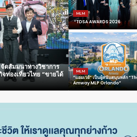
MLM
“TDSA AWARDS 2026
ข่าวประชาสัมพันธ์
MLM
ลยุทธ์ลงทุนครึ่งปีหลัง
MPJ ผนึก OOCL คิกออ
“แอมเวย์” เป็นผู้สนับสนุนหลัก “T
ลาดกระบังเปิดตัวลานตู้
Amway MLP Orlando”