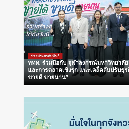
ิชาการ
การเงิน-การลงทุน
“ขายได้
SCB WEALTH ถอดรหัส Dollar Reset วางก