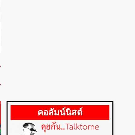
เซเว่นฯ หนุนชาวสวนลำไย 3
จังหวัดภาคเหนือ รับซื้อกว่า
830 ตันต่อปี
3
ปกMLM ฉบับออนไลน์ที่27/
การตลาด
เดือนมีนาคม 2565
โก โฮลเซลล์ รับซื้อ “หอยหิน
งาม” หนุนวิถีชาวบ้านพุมเรียง
3 เมษายน 2022
สุราษฎร์ฯ
4
การตลาด
ข่าวประชาสัมพันธ์
realme เปิดแคมเปญส่ง
ความรัก ต้อนรับ “วันแม่
2569” รับส่วนลด 1,000 บาท
ผ่อน 0% พร้อมของแถมจัด
เต็ม ตั้งแต่ 1-14 สิงหาคมนี้
5
คอลัมน์นิสต์