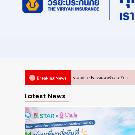
4
และยา ประเทศสหรัฐอเมริกา
ทำไม ‘การกินดี’ จึงไม่มีคำตอบเดี
Breaking News
Latest News