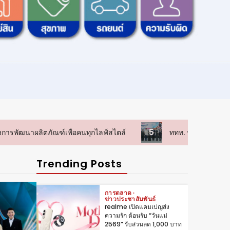
เซเว่นฯ หนุนชาวสวนลำไย 3
จังหวัดภาคเหนือ รับซื้อกว่า
830 ตันต่อปี
3
การตลาด
โก โฮลเซลล์ รับซื้อ “หอยหิน
งาม” หนุนวิถีชาวบ้านพุมเรียง
สุราษฎร์ฯ
4
การตลาด
ข่าวประชาสัมพันธ์
5
ททท. ร่วมมือกับ จุฬาลงกรณ์มหาวิทยาลัย จัดสัมมนาทางวิชาการ
realme เปิดแคมเปญส่ง
ความรัก ต้อนรับ “วันแม่
2569” รับส่วนลด 1,000 บาท
Trending Posts
ผ่อน 0% พร้อมของแถมจัด
เต็ม ตั้งแต่ 1-14 สิงหาคมนี้
5
การตลาด
ข่าวประชาสัมพันธ์
ทำไม ‘การกินดี’ จึงไม่มีคำ
ตอบเดียว อายิโนะโมะโต๊ะเผย
เบื้องหลังการพัฒนาผลิตภัณฑ์