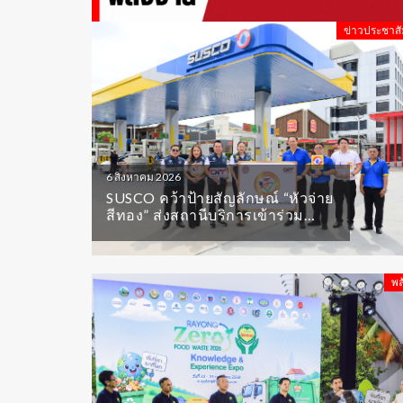
ข่าวประชาสั
6 สิงหาคม 2026
SUSCO คว้าป้ายสัญลักษณ์ “หัวจ่าย
สีทอง” ส่งสถานีบริการเข้าร่วม
โครงการครบ 100% การันตีความ
เที่ยงตรง โปร่งใส มั่นใจทุกลิตร
พล