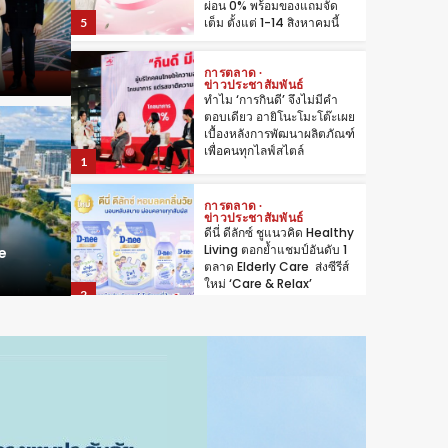
เพื่อคนทุกไลฟ์สไตล์
1
การตลาด
ข่าวประชาสัมพันธ์
ดีนี่ ดีลักซ์ ชูแนวคิด Healthy
Living ตอกย้ำแชมป์อันดับ 1
ตลาด Elderly Care ส่งซีรีส์
ใหม่ ‘Care & Relax’
2
ข่าวประชา
ฟิลิปส์
การตลาด
CVx แล
สุขภาพ-ความงาม
เซเว่นฯ หนุนชาวสวนลำไย 3
ฟ “OM Depot Bangkok” ปักหมุด
AI ที่
he
จังหวัดภาคเหนือ รับซื้อกว่า
คอนเทนเนอร์แห่งใหม่
สหรัฐอเ
830 ตันต่อปี
3
การตลาด
โก โฮลเซลล์ รับซื้อ “หอยหิน
งาม” หนุนวิถีชาวบ้านพุมเรียง
สุราษฎร์ฯ
4