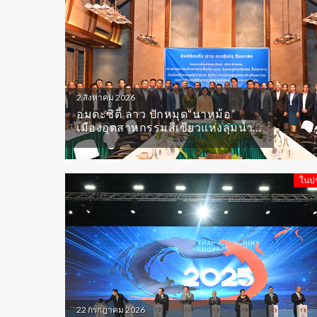
2 สิงหาคม 2026
อมตะซิตี้ ลาว ปักหมุด“นาหม้อ”
เมืองอุตสาหกรรมสีเขียวแห่งลุ่มน้ำ
โขง
ในป
22 กรกฎาคม 2026