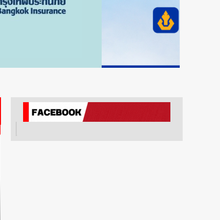
การตลาด
ข่าวประชาสัมพันธ์
realme เปิดแคมเปญส่ง
ความรัก ต้อนรับ “วันแม่
2569” รับส่วนลด 1,000 บาท
ผ่อน 0% พร้อมของแถมจัด
เต็ม ตั้งแต่ 1-14 สิงหาคมนี้
5
การตลาด
ข่าวประชาสัมพันธ์
ทำไม ‘การกินดี’ จึงไม่มีคำ
ตอบเดียว อายิโนะโมะโต๊ะเผย
เบื้องหลังการพัฒนาผลิตภัณฑ์
เพื่อคนทุกไลฟ์สไตล์
1
E-BOOK
การตลาด
ข่าวประชาสัมพันธ์
ดีนี่ ดีลักซ์ ชูแนวคิด Healthy
Living ตอกย้ำแชมป์อันดับ 1
ตลาด Elderly Care ส่งซีรีส์
ใหม่ ‘Care & Relax’
2
การตลาด
สุขภาพ-ความงาม