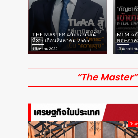
ไลน์
MLM ฉบับออนไลน์ที่30/ เดือน
ปกMLM ฉ
65
พฤษภาคม 2565
เดือนเม
15 พฤษภาคม 2022
16 เมษายน 
“The Master”ย
ในป