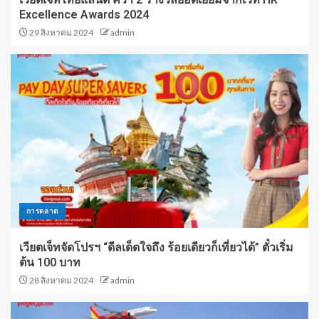
Excellence Awards 2024
29 สิงหาคม 2024
admin
การตลาด
เวียตเจ็ทจัดโปรฯ “ดีลเด็ดใจถึง ร้อยเดียวก็เที่ยวได้” ตั๋วเริ่ม
ต้น 100 บาท
28 สิงหาคม 2024
admin