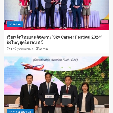
การตลาด
เวียตเจ็ทไทยแลนด์จัดงาน “Sky Career Festival 2024”
ยิ่งใหญ่สุดในรอบ 8 ปี!
17 มิถุนายน 2024
admin
ข่าวประชาสัมพันธ์