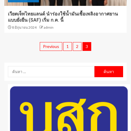
เวียตเจ็ทไทยแลนด์ นำร่องใช้น้ำมันเชื้อเพลิงอากาศยาน
แบบยั่งยืน (SAF) เริ่ม ก.ค. นี้
8 มิถุนายน 2024
admin
Previous
1
2
3