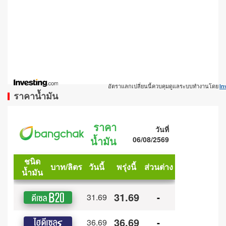
อัตราแลกเปลี่ยนนี้ควบคุมดูแลระบบทำงานโดย
In
ราคาน้ำมัน