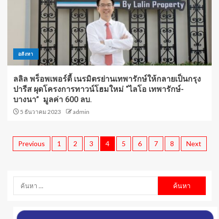
อสังหา
ลลิล พร็อพเพอร์ตี้ เนรมิตรย่านเทพารักษ์ให้กลายเป็นกรุง
ปารีส ผุดโครงการทาวน์โฮมใหม่ “ไลโอ เทพารักษ์-
บางนา” มูลค่า 600 ลบ.
5 ธันวาคม 2023
admin
Previous
1
2
3
4
5
6
7
8
Next