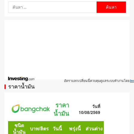
อัตราแลกเปลี่ยนนี้ควบคุมดูแลระบบทำงานโดย
In
ราคาน้ำมัน