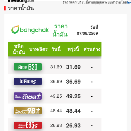
อัตราแลกเปลี่ยนนี้ควบคุมดูแลระบบทำงานโดย
In
ราคาน้ำมัน