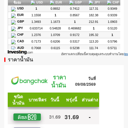
อัตราแลกเปลี่ยนนี้ควบคุมดูแลระบบทำงานโดย
In
ราคาน้ำมัน