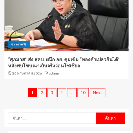
ข่าวภาครัฐ
“ศุภมาส” ส่ง สคบ. ผนึก อย. คุมเข้ม “ทองคำเปลวกินได้”
หลังพบโฆษณาเกินจริงว่อนโซเชียล
26 พฤษภาคม 2026
admin
1
2
3
4
…
10
Next