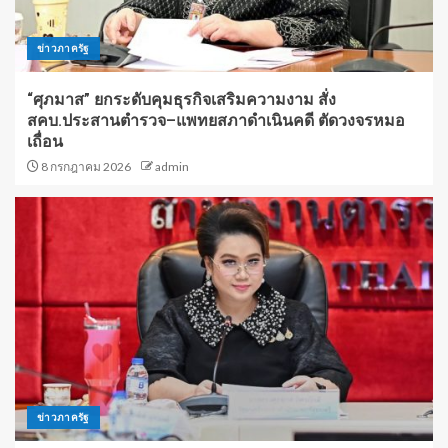
ข่าวภาครัฐ
“ศุภมาส” ยกระดับคุมธุรกิจเสริมความงาม สั่ง
สคบ.ประสานตำรวจ–แพทยสภาดำเนินคดี ตัดวงจรหมอ
เถื่อน
8 กรกฎาคม 2026
admin
ข่าวภาครัฐ