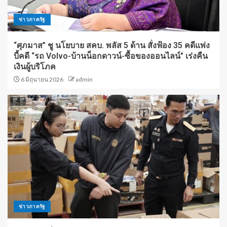
ข่าวภาครัฐ
“ศุภมาส” ชู นโยบาย สคบ. พลัส 5 ด้าน สั่งฟ้อง 35 คดีแพ่ง
บี้คดี “รถ Volvo-บ้านน็อกดาวน์-ซื้อของออนไลน์” เร่งคืน
เงินผู้บริโภค
6 มิถุนายน 2026
admin
ข่าวภาครัฐ