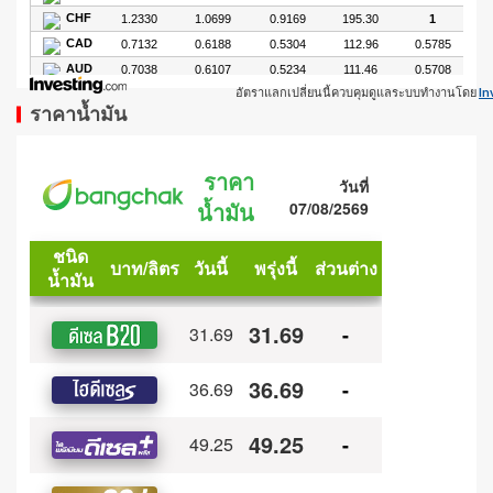
อัตราแลกเปลี่ยนนี้ควบคุมดูแลระบบทำงานโดย
In
ราคาน้ำมัน