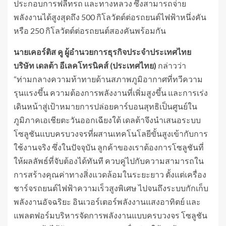
ประกอบการฟลีทรถ และทางหลวง ซึ่งสามารถจ่าย
พลังงานได้สูงสุดถึง 500 กิโลวัตต์ต่อรถยนต์ไฟฟ้าหนึ่งคัน
หรือ 250 กิโลวัตต์ต่อรถยนต์สองคันพร้อมกัน
นายเคอร์ติส คู ผู้อำนวยการธุรกิจประจำประเทศไทย
บริษัท เดลต้า อีเลคโทรนิคส์ (ประเทศไทย)
กล่าวว่า
“ท่ามกลางความท้าทายด้านสภาพภูมิอากาศที่ทวีความ
รุนแรงขึ้น ความต้องการพลังงานที่เพิ่มสูงขึ้น และการเร่ง
เดินหน้าสู่เป้าหมายการปล่อยคาร์บอนสุทธิเป็นศูนย์ใน
ภูมิภาคเอเชียตะวันออกเฉียงใต้ เดลต้าจึงนำเสนอระบบ
โซลูชันแบบครบวงจรที่ผสานเทคโนโลยีขั้นสูงเข้ากับการ
ใช้งานจริง ซึ่งในปัจจุบัน ลูกค้าของเราต้องการโซลูชันที่
ให้ผลลัพธ์ที่จับต้องได้ทันที ควบคู่ไปกับความสามารถใน
การสร้างคุณค่าทางสิ่งแวดล้อมในระยะยาว ตั้งแต่เครื่อง
ชาร์จรถยนต์ไฟฟ้าความเร็วสูงพิเศษ ไปจนถึงระบบกักเก็บ
พลังงานอัจฉริยะ อินเวอร์เตอร์พลังงานแสงอาทิตย์ และ
แพลตฟอร์มบริหารจัดการพลังงานแบบครบวงจร โซลูชัน