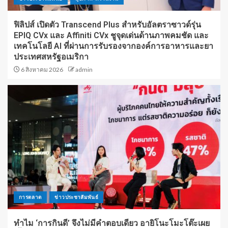
ฟิลิปส์ เปิดตัว Transcend Plus สำหรับอัลตราซาวด์รุ่น
EPIQ CVx และ Affiniti CVx ชูจุดเด่นด้านภาพคมชัด และ
เทคโนโลยี AI ที่ผ่านการรับรองจากองค์การอาหารและยา
ประเทศสหรัฐอเมริกา
6 สิงหาคม 2026
admin
การตลาด
ข่าวประชาสัมพันธ์
ทำไม ‘การกินดี’ จึงไม่มีคำตอบเดียว อายิโนะโมะโต๊ะเผย