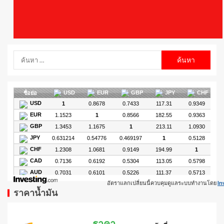
อัตราแลกเปลี่ยนนี้ควบคุมดูแลระบบทำงานโดย
In
ราคาน้ำมัน