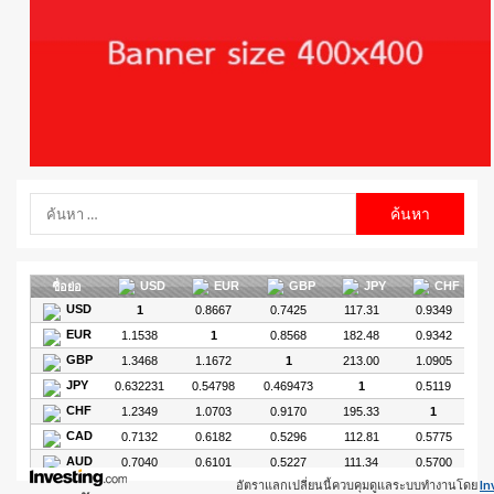
อัตราแลกเปลี่ยนนี้ควบคุมดูแลระบบทำงานโดย
In