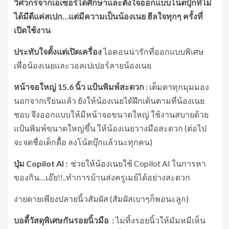
วิศวกรจากเอเซอร์ได้ศึกษาและตั้งใจออกแบบโน้ตบุ๊กที่ไม่
ได้มีดีแค่สเปก…แต่มีความเป็นน้องเนย ฮีลใจทุกๆ ครั้งที่
เปิดใช้งาน
ประทับใจตั้งแต่เปิดเครื่อง
ไอคอนน่ารักที่ออกแบบพิเศษ
เพื่อน้องเนยและวอลเปเปอร์ลายน้องเนย
หน้าจอใหญ่ 15.6 นิ้ว แป้นพิมพ์สะดวก
:
เต็มตาทุกมุมมอง
นอกจากเรียนแล้ว ยังให้น้องเนยได้ฝึกเต้นตามที่น้องเนย
ชอบ จึงออกแบบให้มีหน้าจอขนาดใหญ่ ใช้งานสบายด้วย
แป้นพิมพ์ขนาดใหญ่ขึ้น ให้น้องเนยวางมือสะดวก (ต่อไป
จะจดชื่อเด็กดื้อ ลงโน้ตบุ๊กแล้วนะทุกคน)
ปุ่ม
Copilot AI :
ช่วยให้น้องเนยใช้ Copilot AI ในการหา
ของกิน…เอ๊ย!!..ทำการบ้านส่งครูเมย์ได้อย่างสะดวก
ง่ายดายเพียงปลายนิ้วสัมผัส (สัมผัสเบาๆก็พอนะลูก)
บอดี้วัสดุพิเศษกันรอยนิ้วมือ
:
ไม่ทิ้งรอยนิ้วให้มัมหมีเห็น