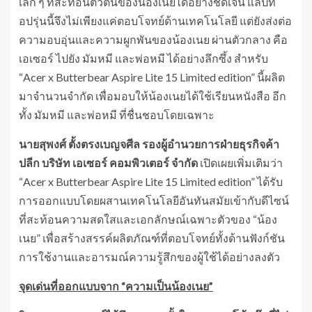
เล็ก ๆ ที่สะท้อนตัวตนของน้องเนยได้อย่างชัดเจน แล็ปท็
อปรุ่นนี้จึงไม่เพียงแค่ตอบโจทย์ด้านเทคโนโลยี แต่ยังส่งต่อ
ความอบอุ่นและความผูกพันของน้องเนย ผ่านตัวกลาง คือ
เอเซอร์ ไปยัง มัมหมี และพ่อหมี ได้อย่างลึกซึ้ง สำหรับ
“Acer x Butterbear Aspire Lite 15 Limited edition” นี้ผลิต
มาจำนวนจำกัด เพื่อมอบให้น้องเนยได้ใช้เรียนหนังสือ อีก
ทั้ง มัมหมี และพ่อหมี ที่ชื่นชอบโดยเฉพาะ
นายสุพงศ์ ตั้งตรงเบญจศีล รองผู้อำนวยการฝ่ายธุรกิจค้า
ปลีก บริษัท เอเซอร์ คอมพิวเตอร์ จำกัด
เปิดเผยเพิ่มเติมว่า
“Acer x Butterbear Aspire Lite 15 Limited edition” ได้รับ
การออกแบบโดยผสานเทคโนโลยีอันทันสมัยเข้ากับดีไซน์
ที่สะท้อนความสดใสและเอกลักษณ์เฉพาะตัวของ “น้อง
เนย” เพื่อสร้างสรรค์ผลิตภัณฑ์ที่ตอบโจทย์ทั้งด้านฟังก์ชัน
การใช้งานและอารมณ์ความรู้สึกของผู้ใช้ได้อย่างลงตัว
จุดเด่นที่ออกแบบจาก “ความเป็นน้องเนย”