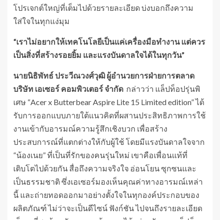
โปรเจกต์ใหญ่ที่เต็มไปด้วยรายละเอียด บ่งบอกถึงความ
ใส่ใจในทุกแง่มุม
“
เราไม่อยากให้เทคโนโลยีเป็นแค่เครื่องมือทำงาน แต่ควร
เป็นสิ่งที่สร้างรอยยิ้ม และแรงบันดาลใจได้ในทุกวัน
”
นายนิธิพัทธ์ ประวีณวงศ์วุฒิ ผู้อำนวยการฝ่ายการตลาด
บริษัท เอเซอร์ คอมพิวเตอร์ จำกัด
กล่าวว่า แล็ปท็อปรุ่นพิ
เศษ “Acer x Butterbear Aspire Lite 15 Limited edition” ได้
รับการออกแบบภายใต้แนวคิดที่ผสานประสิทธิภาพการใช้
งานเข้ากับอารมณ์ความรู้สึกเชิงบวก เพื่อสร้าง
ประสบการณ์ที่แตกต่างให้กับผู้ใช้ โดยมีแรงบันดาลใจจาก
“น้องเนย” ที่เป็นที่รักของคนรุ่นใหม่ เขาคือเพื่อนแท้ที่
เติบโตไปด้วยกัน สื่อถึงความจริงใจ อ่อนโยน ซุกซนและ
เป็นธรรมชาติ ซึ่งเอเซอร์มองเห็นคุณค่าทางอารมณ์เหล่า
นี้ และถ่ายทอดออกมาอย่างตั้งใจในทุกองค์ประกอบของ
ผลิตภัณฑ์ ไม่ว่าจะเป็นดีไซน์ ฟังก์ชัน ไปจนถึงรายละเอียด