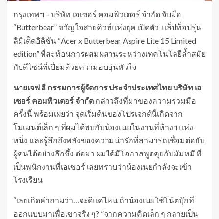
กรุงเทพฯ – บริษัท เอเซอร์ คอมพิวเตอร์ จำกัด จับมือ
“Butterbear” ขวัญใจสายคิวท์แห่งยุค เปิดตัว แล็ปท็อปรุ่น
ลิมิเต็ดอิดิชัน “Acer x Butterbear Aspire Lite 15 Limited
edition” ที่สะท้อนการผสมผสานระหว่างเทคโนโลยีล้ำสมัย
กับดีไซน์ที่เปี่ยมด้วยความอบอุ่นหัวใจ
นายเจฟ
ลี
กรรมการผู้จัดการ
ประจำประเทศไทย
บริษัท
เอ
เซอร์
คอมพิวเตอร์
จำกัด
กล่าวถึงที่มาของความร่วมมือ
ครั้งนี้ พร้อมเผยว่า จุดเริ่มต้นของโปรเจกต์นี้เกิดจาก
โมเมนต์เล็ก ๆ ที่ผมได้พบกับน้องเนยในงานที่ห้างฯ แห่ง
หนึ่ง และรู้สึกถึงพลังของความน่ารักที่สามารถเชื่อมต่อกับ
ผู้คนได้อย่างลึกซึ้ง ต่อมา ผมได้มีโอกาสพูดคุยกับมัมหมี ที่
เป็นพนักงานที่เอเซอร์ เลยทราบว่าน้องเนยกำลังจะเข้า
โรงเรียน
“เลยเกิดคำถามว่า…จะดีแค่ไหน ถ้าน้องเนยใช้โน้ตบุ๊กที่
ออกแบบมาเพื่อเขาจริง ๆ? ”จากความคิดเล็ก ๆ กลายเป็น