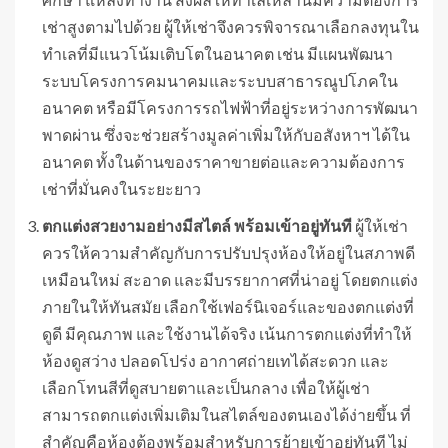
เช่าสูงตามไปด้วย ผู้ให้เช่าจึงควรพิจารณาเลือกลงทุนใน
ทำเลที่มีแนวโน้มเติบโตในอนาคต เช่น มีแผนพัฒนา
ระบบโครงการคมนาคมและระบบสาธารณูปโภคใน
อนาคต หรือมีโครงการรถไฟฟ้าที่อยู่ระหว่างการพัฒนา
พาดผ่าน ซึ่งจะช่วยสร้างมูลค่าเพิ่มให้กับอสังหาฯ ได้ใน
อนาคต ทั้งในด้านของราคาขายต่อและความต้องการ
เช่าที่มั่นคงในระยะยาว
ตกแต่งสวยงามอย่างมีสไตล์ พร้อมเข้าอยู่ทันที
ผู้ให้เช่า
ควรให้ความสำคัญกับการปรับปรุงห้องให้อยู่ในสภาพดี
เหมือนใหม่ สะอาด และมีบรรยากาศที่น่าอยู่ โดยตกแต่ง
ภายในให้ทันสมัย เลือกใช้เฟอร์นิเจอร์และของตกแต่งที่
ดูดี มีคุณภาพ และใช้งานได้จริง เน้นการตกแต่งที่ทำให้
ห้องดูสว่าง ปลอดโปร่ง อากาศถ่ายเทได้สะดวก และ
เลือกโทนสีที่ดูสบายตาและเป็นกลาง เพื่อให้ผู้เช่า
สามารถตกแต่งเพิ่มเติมในสไตล์ของตนเองได้ง่ายขึ้น ที่
สำคัญคือห้องต้องพร้อมสำหรับการย้ายเข้าอยู่ทันที ไม่