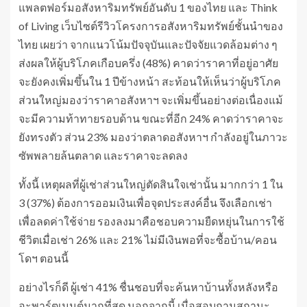
แพลตฟอร์มอสังหาริมทรัพย์อันดับ 1 ของไทย และ Think
of Living เว็บไซต์รีวิวโครงการอสังหาริมทรัพย์ชั้นนำของ
ไทย เผยว่า จากแนวโน้มปัจจุบันและปัจจัยแวดล้อมต่าง ๆ
ส่งผลให้ผู้บริโภคเกือบครึ่ง (48%) คาดว่าราคาที่อยู่อาศัย
จะยังคงเพิ่มขึ้นใน 1 ปีข้างหน้า สะท้อนให้เห็นว่าผู้บริโภค
ส่วนใหญ่มองว่าราคาอสังหาฯ จะเพิ่มขึ้นอย่างต่อเนื่องแม้
จะมีความท้าทายรอบด้าน ขณะที่อีก 24% คาดว่าราคาจะ
ยังทรงตัว ส่วน 23% มองว่าตลาดอสังหาฯ กำลังอยู่ในภาวะ
ซัพพลายล้นตลาด และราคาจะลดลง
ทั้งนี้ เหตุผลที่ผู้เช่าส่วนใหญ่ตัดสินใจเช่านั้น มากกว่า 1 ใน
3 (37%) ต้องการออมเงินเพื่อจุดประสงค์อื่น จึงเลือกเช่า
เพื่อลดค่าใช้จ่าย รองลงมาคือชอบความยืดหยุ่นในการใช้
ชีวิตเมื่อเช่า 26% และ 21% ไม่มีเงินพอที่จะซื้อบ้าน/คอน
โดฯ ตอนนี้
อย่างไรก็ดี ผู้เช่า 41% ชื่นชอบที่จะค้นหาบ้านทั้งหลังหรือ
อะพาร์ตเมนต์มากที่สุด นอกจากนี้ เมื่อสอบถามสถานะ