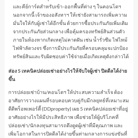
และคีย์การ์ดสำหรับเข้า-ออกพื้นที่ต่าง ๆ ในคอนโดฯ
นอกจากนี้ เจ้าของอสังหาฯ ให้เช่ายังสามารถเพิ่มความ
มั่นใจให้กับผู้เช่าได้อีกขั้น ด้วยการซื้อประกันภัยเพิ่มเติม
จากประกันภัยส่วนกลาง เพื่อคุ้มครองทรัพย์สินส่วนตัว
ภายในห้องหากเกิดเหตุไม่คาดฝัน เช่น น้ำรั่วซึม ไฟไหม้
ไฟฟ้าลัดวงจร ซึ่งการมีประกันภัยที่ครอบคลุมจะปกป้อง
ทรัพย์สินและรับผิดชอบค่าใช้จ่ายเมื่อเกิดเหตุดังกล่าวได้
ส่อง
5
เทคนิคปล่อยเช่าอย่างไรให้จับใจผู้เช่า ปิดดีลได้ง่าย
ขึ้น
การปล่อยเช่าบ้าน/คอนโดฯ ให้ประสบความสำเร็จ ต้อง
อาศัยการวางแผนที่รอบคอบควบคู่กับมีกลยุทธ์ที่เหมาะสม
ดีดีพร็อพเพอร์ตี้ (DDproperty) เผย 5 เทคนิคปล่อยเช่าที่อยู่
อาศัยอย่างไรให้มีประสิทธิภาพ เพื่อช่วยให้ผู้บริโภคที่
ปล่อยเช่า/นักลงทุนสามารถดึงดูดผู้เช่าที่มีคุณภาพ และ
เพิ่มโอกาสในการปิดดีลได้ง่ายขึ้นท่ามกลางการแข่งขันที่