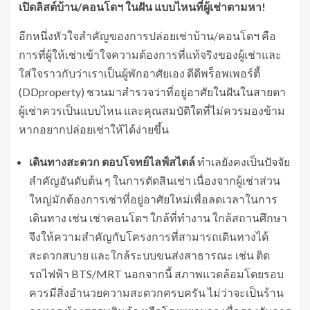
เปิดลิสต์บ้าน/คอนโดฯ ในฝัน แบบไหนที่ผู้เช่าตามหา!
อีกหนึ่งหัวใจสำคัญของการปล่อยเช่าบ้าน/คอนโดฯ คือ
การที่ผู้ให้เช่าเข้าใจความต้องการที่แท้จริงของผู้เช่าและ
ใส่ใจราวกับว่าเราเป็นผู้พักอาศัยเอง ดีดีพร็อพเพอร์ตี้
(DDproperty) ชวนมาสำรวจว่าที่อยู่อาศัยในฝันในสายตา
ผู้เช่าควรเป็นแบบไหน และคุณสมบัติใดที่ไม่ควรมองข้าม
หากอยากปล่อยเช่าให้ได้ง่ายขึ้น
เดินทางสะดวก ตอบโจทย์ไลฟ์สไตล์
ทำเลยังคงเป็นปัจจัย
สำคัญอันดับต้น ๆ ในการตัดสินเช่า เนื่องจากผู้เช่าส่วน
ใหญ่มักต้องการเช่าที่อยู่อาศัยใหม่เพื่อลดเวลาในการ
เดินทาง เช่น เช่าคอนโดฯ ใกล้ที่ทำงาน ใกล้สถานศึกษา
จึงให้ความสำคัญกับโครงการที่สามารถเดินทางได้
สะดวกสบาย และใกล้ระบบขนส่งสาธารณะ เช่น ติด
รถไฟฟ้า BTS/MRT นอกจากนี้ สภาพแวดล้อมโดยรอบ
ควรมีสิ่งอำนวยความสะดวกครบครัน ไม่ว่าจะเป็นร้าน