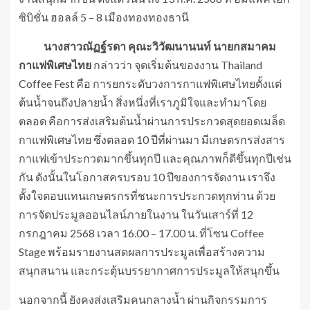
ซิบิชั่น ฮอลล์ 5 – 8 เมืองทองทองธานี
นางสาวณัฏฐ์รดา คุณะวิวัฒนานนท์ นายกสมาคม
กาแฟพิเศษไทย
กล่าวว่า จุดเริ่มต้นของงาน Thailand
Coffee Fest คือ การยกระดับวงการกาแฟพิเศษไทยตั้งแต่
ต้นน้ำจนถึงปลายน้ำ สิ่งหนึ่งที่เราภูมิใจและทำมาโดย
ตลอด คือการส่งเสริมต้นน้ำผ่านการประกวดสุดยอดเมล็ด
กาแฟพิเศษไทย ซึ่งตลอด 10 ปีที่ผ่านมา มีเกษตรกรส่งสาร
กาแฟเข้าประกวดมากขึ้นทุกปี และคุณภาพก็ดีขึ้นทุกปีเช่น
กัน ดังนั้นในโอกาสครบรอบ 10 ปีของการจัดงาน เราจึง
ตั้งใจตอบแทนเกษตรกรที่ชนะการประกวดทุกท่าน ด้วย
การจัดประมูลออนไลน์ภายในงาน ในวันเสาร์ที่ 12
กรกฎาคม 2568 เวลา 16.00 – 17.00 น. ที่โซน Coffee
Stage พร้อมรายงานสดผลการประมูลเพื่อสร้างความ
สนุกสนาน และกระตุ้นบรรยากาศการประมูลให้สนุกขึ้น
นอกจากนี้ ยังคงส่งเสริมคนกลางน้ำ ผ่านกิจกรรมการ