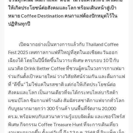
ให้เกิดประโยชน์ต่อสังคมและโลก
พร้อมเดินหน้าสู่เป้า
หมาย Coffee Destination คนกาแฟต้องปักหมุดไว้ใน
ปฏิทินทุกปี
เปิดฉากอย่างเป็นทางการแล้วกับ Thailand Coffee
Fest 2025 เทศกาลกาแฟที่ใหญ่ที่สุดในเอเชียตะวันออก
เฉียงใต้ โดยในปีนี้จัดขึ้นในวาระพิเศษ ครบรอบ 10 ปี กับ
แนวคิด Drink Better Coffee ที่ชวนผู้คนในวงการกาแฟมา
ร่วมกันตั้งเป้าหมายใหม่ วางวิสัยทัศน์ร่วมกัน และดื่มกาแฟ
ที่ “ดีขึ้น” ไม่ใช่แค่ในรสชาติ แต่ก่อให้เกิดประโยชน์ต่อ
สังคมและโลก เป็นงานเดียวที่จะได้กระทบไหล่บาริสต้า
แชมป์โลก ชิมกาแฟร้านดัง สัมผัสรสชาติกาแฟจากทั่วโลก
กับบูธมากมายกว่า 300 ร้านค้า บนพื้นที่จัดงาน 20,000
ตร.ม. พร้อมพบกับเสวนาความรู้แบบจัดเต็ม และเซอร์ไพร์ส
พิเศษ กิจกรรม Coffee Treasure Hunt ที่จะการเดินเที่ยว
งานสนุกมากขึ้น ตั้งแต่วันนี้ ถึง 13 ก.ค. 2568 ที่ อิมแพ็ค เอ็ก