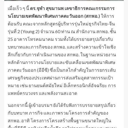
เมื่อเร็ว ๆ นี้
ดร.จุฬา สุขมานพ เลขาธิการคณะกรรมการ
นโยบายเขตพัฒนาพิเศษภาคตะวันออก (สกพอ.)
ให้การ
ต้อนรับ คณะจากหลักสูตรผู้บริหารรุ่นใหม่ธุรกิจไทย-จีน
รุ่นที่ 2 (Young 2) จำนวน 60 ท่าน ณ สำนักงาน สกพอ. ชั้น
25 อาคารโทรคมนาคม รวมทั้งได้บรรยายสรุปเกี่ยวกับ
บทบาทและภารกิจของ สกพอ. และสร้างความเข้าใจเชิง
ลึกเกี่ยวกับการดำเนินงานของ สกพอ. ในฐานะหน่วยงาน
หลักด้านการวางนโยบายและขับเคลื่อนเขตพัฒนาพิเศษ
ภาคตะวันออก (อีอีซี) ซึ่งเป็นกลไกสำคัญในการยกระดับ
เศรษฐกิจของประเทศผ่านการส่งเสริมอุตสาหกรรมเป้า
หมาย เช่น ยานยนต์สมัยใหม่ อิเล็กทรอนิกส์อัจฉริยะ การ
แพทย์ครบวงจร และพลังงานสะอาด
นอกจากนี้ ผู้เข้าอบรมฯ ยังได้รับฟังการบรรยายสรุปเกี่ยว
กับบทบาท ภารกิจ และภาพรวมโครงการสำคัญของ
สกพอ. อาทิ โครงการโครงสร้างพื้นฐานขนาดใหญ่ใน