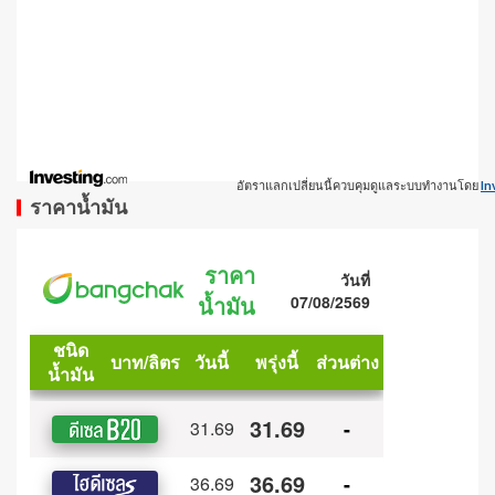
อัตราแลกเปลี่ยนนี้ควบคุมดูแลระบบทำงานโดย
In
ราคาน้ำมัน