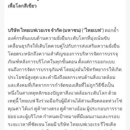
เพื่อโลกสีเขียว
บริษัท ไทยเบฟเวอเรจ จำกัด (มหาชน)
(“
ไทยเบฟ
”) ตอกย้ำ
องค์กรต้นแบบด้านความยั่งยืนระดับโลกที่มุ่งเน้นขับ
เคลื่อนธุรกิจให้เติบโตควบคู่ไปกับการส่งเสริมความยั่งยืน
โดยตระหนักถึงความสำคัญของการบริหารจัดการบรรจุ
ภัณฑ์หลังการบริโภคในทุกขั้นตอน ตั้งแต่การออกแบบ
จนถึงการจัดการบรรจุภัณฑ์ โดยมุ่งมั่นใช้ทรัพยากรให้เกิด
ประโยชน์สูงสุด และคำนึงถึงผลกระทบด้านสิ่งแวดล้อม
และสังคมที่เกิดจากการกำจัดของเสียที่ไม่ถูกวิธีซึ่งเป็น
หนึ่งในสาเหตุหลักของปัญหาสิ่งแวดล้อมระดับโลก ด้วย
เหตุนี้ ไทยเบฟ จึงร่วมมือกับผู้มีส่วนได้ส่วนเสียตลอดห่วงโซ่
คุณค่า ได้แก่ คู่ค้าทางตรง คู่ค้าทางอ้อม ผู้ประกอบการราย
ย่อย และผู้บริโภค กำหนดเป้าหมายที่มีแผนงานและกรอบ
ระยะเวลาที่ชัดเจน โดยมี บริษัท ไทยเบฟเวอเรจ รีไซเคิล