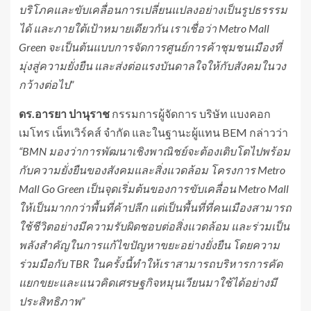
บริโภคและขับเคลื่อนการเปลี่ยนแปลงอย่างเป็นรูปธรรรม
ได้ และภายใต้เป้าหมายเดียวกัน เราเชื่อว่า
Metro Mall
Green
จะเป็นต้นแบบการจัดการศูนย์การค้าชุมชนเมืองที่
มุ่งสู่ความยั่งยืน และส่งต่อแรงบันดาลใจให้กับสังคมในวง
กว้างต่อไป”
ดร.อารยา ปานุราช
กรรมการผู้จัดการ บริษัท แบงคอก
เมโทร เน็ทเวิร์คส์ จำกัด และในฐานะผู้แทน BEM กล่าวว่า
“BMN
มองว่าการพัฒนาเชิงพาณิชย์จะต้องเติบโตไปพร้อม
กับความ
ยั่
งยืนของสังคมและสิ่งแวดล้อม โครงการ
Metro
Mall Go Green
เป็นจุดเริ่มต้นของการขับเคลื่อน
M
etro
Mall
ให้เป็นมากกว่าพื้นที่ค้าปลีก แต่เป็นพื้นที่ที่คนเมืองสามารถ
ใช้ชีวิตอย่างมีความรับผิดชอบต่อสิ่งแวดล้อม และร่วมเป็น
พลังสำคัญในการแก้ไขปัญหาขยะอย่างยั่งยืน โดยความ
ร่วมมือกับ
TBR
ในครั้งนี้ทำให้เราสามารถบริหารการคัด
แยกขยะและแนวคิดเศรษฐกิจหมุนเวียนมาใช้ได้อย่างมี
ประสิทธิภาพ”