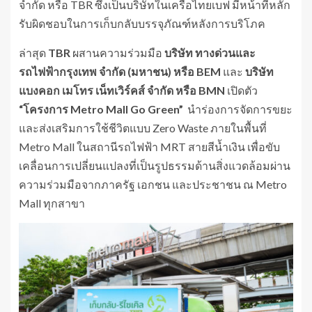
จำกัด หรือ TBR ซึ่งเป็นบริษัทในเครือไทยเบฟ มีหน้าที่หลัก
รับผิดชอบในการเก็บกลับบรรจุภัณฑ์หลังการบริโภค
ล่าสุด
TBR
ผสานความร่วมมือ
บริษัท
ทางด่วนและ
รถไฟฟ้ากรุงเทพ จำกัด (มหาชน) หรือ
BEM
และ
บริษัท
แบงคอก เมโทร เน็ทเวิร์คส์ จำกัด
หรือ
BMN
เปิดตัว
“โครงการ
Metro Mall Go Green”
นำร่องการจัดการขยะ
และส่งเสริมการใช้ชีวิตแบบ Zero Waste ภายในพื้นที่
Metro Mall ในสถานีรถไฟฟ้า MRT สายสีน้ำเงิน เพื่อขับ
เคลื่อนการเปลี่ยนแปลงที่เป็นรูปธรรมด้านสิ่งแวดล้อมผ่าน
ความร่วมมือจากภาครัฐ เอกชน และประชาชน ณ Metro
Mall ทุกสาขา