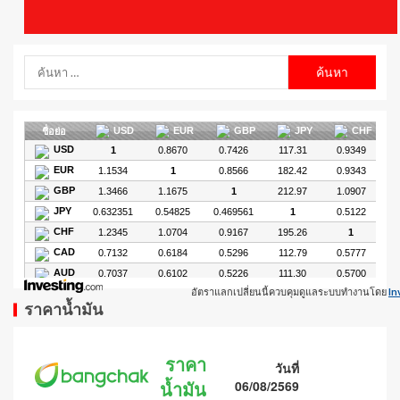
อัตราแลกเปลี่ยนนี้ควบคุมดูแลระบบทำงานโดย
In
ราคาน้ำมัน