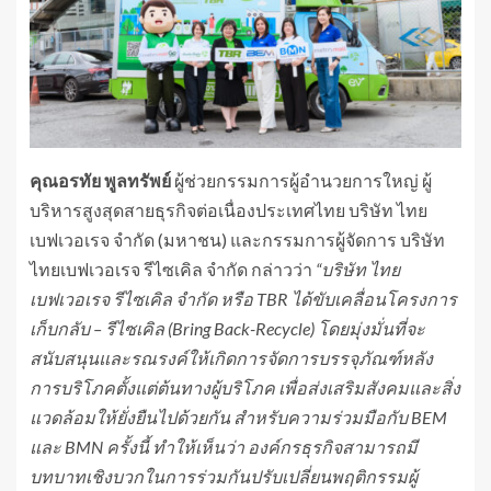
คุณอรทัย พูลทรัพย์
ผู้ช่วยกรรมการผู้อำนวยการใหญ่ ผู้
บริหารสูงสุดสายธุรกิจต่อเนื่องประเทศไทย บริษัท ไทย
เบฟเวอเรจ จำกัด (มหาชน) และกรรมการผู้จัดการ บริษัท
ไทยเบฟเวอเรจ รีไซเคิล จำกัด กล่าวว่า
“
บริษัท
ไทย
เบฟเวอเรจ รีไซเคิล
จำกัด
หรือ
TBR
ได้ขับเคลื่อนโครงการ
เก็บกลับ
–
รีไซเ
คิล (
Bring Back-Recycle)
โดยมุ่งมั่นที่จะ
สนับสนุนและรณรงค์ให้เกิดการจัดการบรรจุภัณฑ์หลัง
การบริโภคตั้งแต่
ต้
นทางผู้บริโภค เพื่อส่งเสริมสังคมและสิ่ง
แวดล้อมให้ยั่งยืนไปด้วยกัน
สำหรับ
ความร่วมมือกับ
BEM
และ
BMN
ครั้งนี้
ทำ
ให้เห็นว่า
องค์กรธุรกิจสามารถมี
บทบาทเชิงบวกในการร่วมกันปรับเปลี่ยนพฤติกรรมผู้