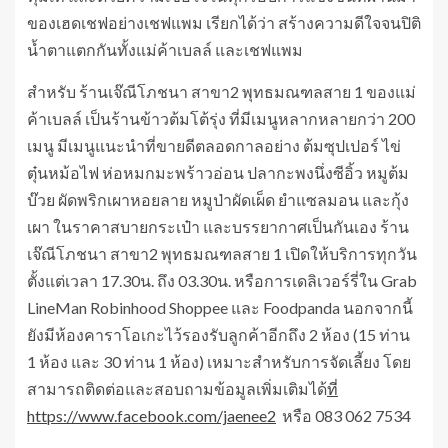
ของเฮดเชฟอย่างเชฟแพม เรียกได้ว่า สร้างความดีใจจนปิติ
น้ำตาแตกกันทั้งแม่ค้าเบลล์ และเชฟแพม
สำหรับ ร้านเจ๊ณีโภชนา สาขา2 พุทธมณฑลสาย 1 ของแม่
ค้าเบลล์ เป็นร้านข้าวต้มโต้รุ่ง ที่มีเมนูหลากหลายกว่า 200
เมนู มีเมนูแนะนำที่ขายดีตลอดกาลอย่าง ต้มซุปเปอร์ ไข่
ตุ๋นหม้อไฟ ห่อหมกมะพร้าวอ่อน ปลากะพงนึ่งซีอิ้ว หมูต้ม
บ๊วย ผัดพริกเผาหอยลาย หมูป่าผัดเผ็ด ยำแซลมอน และกุ้ง
เผา ในราคาสบายกระเป๋า และบรรยากาศเป็นกันเอง ร้าน
เจ๊ณีโภชนา สาขา2 พุทธมณฑลสาย 1 เปิดให้บริการทุกวัน
ตั้งแต่เวลา 17.30น. ถึง 03.30น. หรือการเดลิเวอร์รี่ใน Grab
LineMan Robinhood Shoppee และ Foodpanda นอกจากนี้
ยังมีห้องคาราโอเกะไว้รองรับลูกค้าอีกถึง 2 ห้อง (15 ท่าน
1 ห้อง และ 30 ท่าน 1 ห้อง) เหมาะสำหรับการจัดเลี้ยง โดย
สามารถติดต่อและสอบถามข้อมูลเพิ่มเติมได้
ที่
https://www.facebook.com/jaenee2
หรือ 083 062 7534