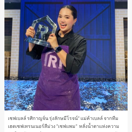
เชฟเบลล์ รศิกาญจ์น รุ่งลักษมีโรจน์“ แม่ค้าเบลล์ จากทีม
เฮดเชฟเทรนเนอร์สีม่วง “เชฟแพม” หลั่งน้ำตาแห่งความ