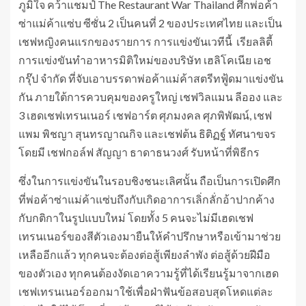
ภูมิใจ คว้าแชมป์ The Restaurant War Thailand ศึกพ่อค้า
ซ่าแม่ค้าแซ่บ ซีซั่น 2 เป็นคนที่ 2 ของประเทศไทย และเป็น
เชฟหญิงคนแรกของรายการ การแข่งขันเวทีนี้ เรียลลิตี้
การแข่งขันทำอาหารมิติใหม่ของบริษัท เฮลิโคเนีย เอช
กรุ๊ป จำกัด ที่จับเอาบรรดาพ่อค้าแม่ค้าสตรีทฟู้ดมาแข่งขัน
กัน ภายใต้การควบคุมของครูใหญ่ เชฟวิลแมน ลีออง และ
3 เฮดเชฟเทรนเนอร์ เชฟอาร์ต ศุภมงคล ศุภพิพัฒน์, เชฟ
แพม พิชญา สุนทรญาณกิจ และเชฟต้น ธิติฏฐ์ ทัศนาขจร
โดยมี เชฟกอล์ฟ สัญญา ธาดาธนวงศ์ รับหน้าที่พิธีกร
ซึ่งในการแข่งขันในรอบชิงชนะเลิศนั้น ถือเป็นการเปิดศึก
ที่พ่อค้าซ่าแม่ค้าแซ่บถึงกับเกิดอาการเลิ่กลั่กอ้าปากค้าง
กับกติกาในรูปแบบใหม่ โดยทั้ง 5 คนจะไม่มีเฮดเชฟ
เทรนเนอร์ของสีตัวเองมายืนให้คำปรึกษาหรือเข้ามาช่วย
เหลืออีกแล้ว ทุกคนจะต้องต่อสู้เพียงลำพัง ต่อสู้ด้วยฝีมือ
ของตัวเอง ทุกคนต้องงัดเอาความรู้ที่ได้เรียนรู้มาจากเฮด
เชฟเทรนเนอร์ออกมาใช้เพื่อฝ่าฟันข้อสอบสุดโหดแต่ละ