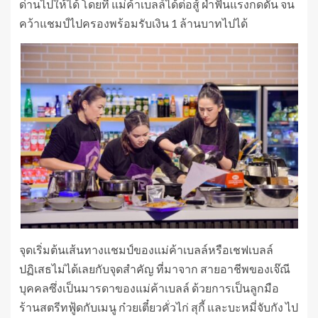
ด่านไปให้ได้ โดยที่ แม่ค้าเบลล์ได้ต่อสู้ ฝ่าฟันแรงกดดัน จน
คว้าแชมป์ไปครองพร้อมรับเงิน 1 ล้านบาทไปได้
จุดเริ่มต้นเส้นทางแชมป์ของแม่ค้าเบลล์หรือเชฟเบลล์
ปฏิเสธไม่ได้เลยกับจุดสำคัญ ที่มาจาก สายอาชีพของเจ๊ณี
บุคคลซึ่งเป็นมารดาของแม่ค้าเบลล์ ด้วยการเป็นลูกมือ
ร้านสตรีทฟู้ดกับเมนู ก๋วยเตี๋ยวคั่วไก่ สุกี้ และบะหมี่จับกัง ไป