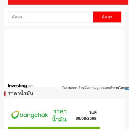
อัตราแลกเปลี่ยนนี้ควบคุมดูแลระบบทำงานโดย
In
ราคาน้ำมัน