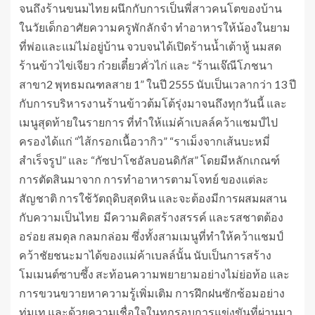
จนถึงร้านขนมไทย ผนึกกับการเป็นพี่สาวคนโตของบ้าน
ในวัยเด็กอาศัยความครูพักลักจำ ทำอาหารให้น้องในยาม
ที่พ่อและแม่ไม่อยู่บ้าน จวบจนได้เปิดร้านน้ำเต้าหู้ นมสด
ร้านข้าวไข่เจียว ก๋วยเตี๋ยวคั่วไก่ และ “ร้านเจ๊ณีโภชนา
สาขา2 พุทธมณฑลสาย 1” ในปี 2555 นับเป็นเวลากว่า 13 ปี
กับการบริหารงานร้านข้าวต้มโต้รุ่งมาจนถึงทุกวันนี้ และ
เมนูสุดท้ายในรายการ ที่ทำให้แม่ค้าเบลล์คว้าแชมป์ไป
ครองได้แก่ “ไส้กรอกเนื้อวากิว” “ราเม็งจากเส้นบะหมี่
สำเร็จรูป” และ “กัซปาโชอัลบอนดิกัส” โดยมีหลักเกณฑ์
การตัดสินมาจาก การทำอาหารตามโจทย์ ของแต่ละ
สัญชาติ การใช้วัตถุดิบสุดหิน และจะต้องมีการผสมผสาน
กับความเป็นไทย มีความคิดสร้างสรรค์ และรสชาตต้อง
อร่อย สมดุล กลมกล่อม ซึ่งทั้งสามเมนูที่ทำให้คว้าแชมป์
คว้าชัยชนะมาได้ของแม่ค้าเบลล์นั้น นับเป็นการสร้าง
โมเมนต์ซาบซึ้ง สะท้อนความพยายามอย่างไม่ย่อท้อ และ
การขวนขวายหาความรู้เพิ่มเติม การฝึกฝนซักซ้อมอย่าง
ทุ่มเท และด้วยความเชื่อใจในทุกรอบการแข่งขันที่ผ่านมา