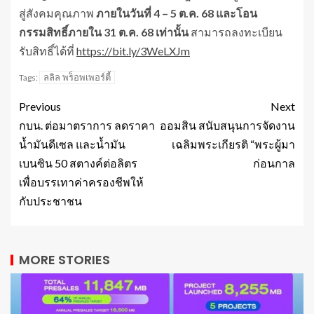
สู่สังคมคุณภาพ
ภายในวันที่
4 – 5 ต.ค. 68 และโอน
กรรมสิทธิ์ภายใน 31 ต.ค. 68 เท่านั้น
สามารถลงทะเบียน
รับสิทธิ์ได้ที่
https://bit.ly/3WeLXJm
ลลิล พร็อพเพอร์ตี้
Tags:
Previous
Next
กบน. ต่อมาตราการ ลดราคา
ออมสิน สนับสนุนการจัดงาน
น้ำมันดีเซล และน้ำมัน
เฉลิมพระเกียรติ “พระผู้มา
เบนซิน 50 สตางค์ต่อลิตร
ก่อนกาล
เพื่อบรรเทาค่าครองชีพให้
กับประชาชน
MORE STORIES