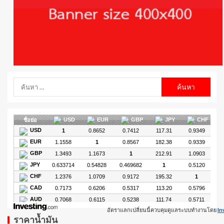
อัตราแลกเปลี่ยนนี้ควบคุมดูแลระบบทำงานโดย
In
ราคาน้ำมัน