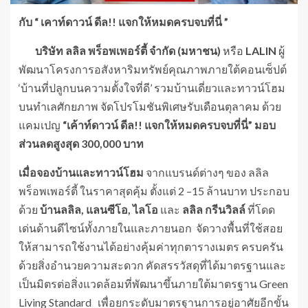
กับ
“ เคาท์ดาวน์ ดีล!! แจกให้หมดครบจบที่นี่ ”
บริษัท ลลิล พร็อพเพอร์ตี้ จำกัด (มหาชน)
หรือ
LALIN
ผู้
พัฒนาโครงการอสังหาริมทรัพย์คุณภาพภายใต้คอนเซ็ปต์
‘บ้านที่ปลูกบนความตั้งใจที่ดี’ รวมบ้านเดี่ยวและทาวน์โฮม
บนทำเลศักยภาพ จัดโปรโมชันพิเศษรับเดือนตุลาคม ด้วย
แคมเปญ
“เค้าท์ดาวน์ ดีล!! แจกให้หมดครบจบที่นี่” มอบ
ส่วนลดสูงสุด 300,000 บาท
เมื่อ
จองบ้านและทาวน์โฮม
จากแบรนด์ต่างๆ ของ ลลิล
พร็อพเพอร์ตี้ ในราคาสุดคุ้ม ตั้งแต่ 2 –15 ล้านบาท ประกอบ
ด้วย
บ้านลลิล
, แลนซีโอ, ไลโอ
และ
ลลิล กรีนวิลล์
ที่โดด
เด่นด้านดีไซน์ทั้งภายในและภายนอก จัดวางพื้นที่ใช้สอย
ให้สามารถใช้งานได้อย่างคุ้มค่าทุกตารางเมตร ครบครัน
ด้วยสิ่งอำนวยความสะดวก คัดสรรวัสดุที่ได้มาตรฐานและ
เป็นมิตรต่อสิ่งแวดล้อมที่พัฒนาขึ้นภายใต้มาตรฐาน Green
Living Standard เพื่อยกระดับมาตรฐานการอยู่อาศัยอีกขั้น