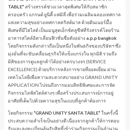
TABLE”
สร้างสรรค์ช่วงเวลาสุดพิเศษให้กับสมาชิก
ครอบครัว แกรนด์ ยูนิตี้ แฟมิลี่ เพื่อร่วมเฉลิมฉลองเทศกาล
แห่งความสุขอย่างเทศกาลคริสต์มาส ด้วยดินเนอร์มื้อ
พิเศษที่มีไฮไลต์ เป็นเมนูสุดเอ็กซ์คลูซีฟที่รังสรรค์โดยร้าน
อาหารสไตล์อิตาเลี่ยนฟิวชั่นชื่อดังอย่าง
a.p.p bangkok
โดยกิจกรรมดังกล่าวถือเป็นหนึ่งในพันธกิจของบริษัทฯ ซึ่ง
มุ่งมั่นที่จะขับเคลื่อนธุรกิจให้แข็งแกร่งใน ทุกมิติ รวมถึง
มิติของการดูแลลูกค้าได้อย่างครบวงจร (SERVICE
EXCELLENCE) ด้วยบริการหลังการขายที่ยอดเยี่ยม ผ่าน
เทคโนโลยีเพื่อความสะดวกสบายอย่าง GRAND UNITY
APPLICATION ไปจนถึงการมอบสิทธิพิเศษและการจัด
กิจกรรมไลฟ์สไตล์ต่างๆ เพื่อสร้างประสบการณ์การอยู่
อาศัยที่เต็มไปด้วยความสุขในแบบที่ลูกค้าต้องการ
โดยกิจกรรม
“
GRAND UNITY SANTA TABLE”
ในครั้งนี้
ประสบความสำเร็จเป็นอย่างดี เนื่องจากลูกค้าให้การตอบ
รับและลงทะเบียนลุ้นรับสิทธิ์เข้าร่วมกิจกรรมเป็นจำนวน