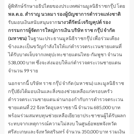
ผู้พิทักษ์รักษาอธิปไตยของประเทศผ่านมูลนิธิราชกรุ๊ป โดย
พล.ต.อ. สำราญ นวลมา รองผู้บัญชาการตำรวจแห่งชาติ
รับมอบเงินสนับสนุนจาก
นางวดีรัตน์ เจริญคุปต์ รอง
กรรมการผู้จัดการใหญ่การเงิน บริษัท ราช กรุ๊ป จำกัด
(มหาชน)
ในฐานะประธานมูลนิธิราชกรุ๊ป เพื่อร่วมเคียง
ข้างและเป็นขวัญกำลังใจให้แก่ตำรวจตระเวนชายแดนที่
ได้รับบาดเจ็บจากเหตุปะทะชายแดนไทย-กัมพูชา จำนวน
538,000 บาท ซึ่งจะส่งมอบให้แก่ตำรวจตระเวนชายแดน
จำนวน 99 ราย
นอกจากนี้ บริษัท ราช กรุ๊ป จำกัด (มหาชน) และมูลนิธิราช
กรุ๊ปยังได้มอบเงินและสิ่งของช่วยเหลือแก่ครอบครัว
ตำรวจตระเวนชายแดน ผ่านกองกำกับการตำรวจตระเวน
ชายแดนที่ 22 จังหวัดอุบลราชธานี จำนวน 685,000 บาท
พร้อมร่วมสมทบทุนช่วยเหลือเยียวยาประชาชนผู้ได้รับผลก
ระทบจากเหตุการณ์ความไม่สงบ ในศูนย์อพยพจังหวัด
ศรีสะเกษและจังหวัดสุรินทร์ จำนวน 350,000 บาท รวมเงิน