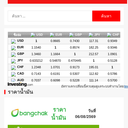
อัตราแลกเปลี่ยนนี้ควบคุมดูแลระบบทำงานโดย
In
ราคาน้ำมัน