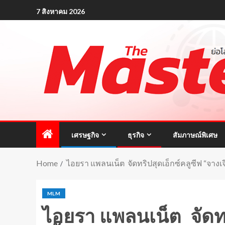
7 สิงหาคม 2026
เศรษฐกิจ
ธุรกิจ
สัมภาษณ์พิเศษ
Home
ไอยรา แพลนเน็ต จัดทริปสุดเอ็กซ์คลูซีฟ “จางเจียเ
MLM
ไอยรา แพลนเน็ต จัดทริ