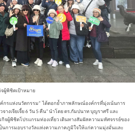
ผู้พิชิตเป้าหมาย
ค์กรแห่งนวัตกรรม” ได้ตอกย้ำภาพลักษณ์องค์กรที่มุ่งเน้นการ
ยวจางเจียเจี้ย 6 วัน 5 คืน” นำโดย ดร.กัมปนาท บุญราศรี และ
รกิจผู้พิชิตโปรแกรมท่องเที่ยว เดินทางสัมผัสความมหัศจรรย์ของ
็นการมอบรางวัลแห่งความภาคภูมิใจให้แก่ความมุ่งมั่นและ