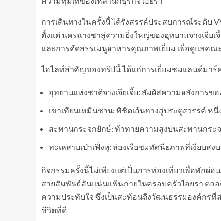
ความทุ่มเทของเหล่านักธุรกิจไอยรา
การเดินทางในครั้งนี้ ได้รังสรรค์ประสบการณ์ระดับ 
ตั้งแต่ นครฉางซาสู่ความยิ่งใหญ่ของอุทยานจางเจียเ
และการคัดสรรเมนูอาหารคุณภาพเยี่ยม เพื่อดูแลคณะนัก
ไฮไลท์สำคัญของทริปนี้ ได้แก่การเยี่ยมชมแลนด์มาร์
อุทยานแห่งชาติจางเจียเจี้ย: สัมผัสความอลังกา
เขาเทียนเหมินซาน: พิชิตเส้นทางสู่ประตูสวรรค์ หนึ่
สะพานกระจกยักษ์: ท้าทายความสูงบนสะพานกระจกท
ทะเลสาบเป่าเฟิ่งหู: ล่องเรือชมทัศนียภาพที่เงียบ
กิจกรรมครั้งนี้ไม่เพียงแต่เป็นการท่องเที่ยวเพื่อพักผ
สายสัมพันธ์อันแน่นแฟ้นภายในครอบครัวไอยรา ตลอ
ความประทับใจ ซึ่งเป็นสะท้อนถึงวัฒนธรรมองค์กรที
ชีวิตที่ดี