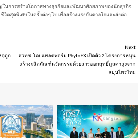
สำคัญในการสร้างโอกาสทางธุรกิจและพัฒนาศักยภาพของนักธุรกิจ
ีวิตสุดพิเศษในครั้งต่อๆ ไป เพื่อสร้างแรงบันดาลใจและส่งต่อ
Next
หตุถูก
สวทช. โดยแพลตฟอร์ม PhytoEX เปิดตัว 2 โครงการหนุน
สร้างผลิตภัณฑ์นวัตกรรมด้วยสารออกฤทธิ์มูลค่าสูงจาก
สมุนไพรไทย