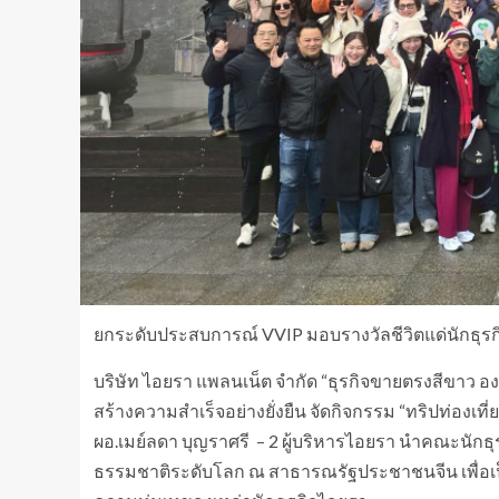
ยกระดับประสบการณ์ VVIP มอบรางวัลชีวิตแด่นักธุรกิจ
บริษัท ไอยรา แพลนเน็ต จำกัด “ธุรกิจขายตรงสีขาว อง
สร้างความสำเร็จอย่างยั่งยืน จัดกิจกรรม “ทริปท่องเที่
ผอ.เมย์ลดา บุญราศรี – 2 ผู้บริหารไอยรา นำคณะนักธุ
ธรรมชาติระดับโลก ณ สาธารณรัฐประชาชนจีน เพื่อเป