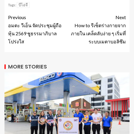
บีไอจี
Tags:
Previous
Next
อมตะ วีเอ็น จัดประชุมผู้ถือ
How to รีเซ็ตร่างกายจาก
หุ้น 2569 ชูธรรมาภิบาล
ภายใน เคล็ดลับง่าย ๆ เริ่มที่
โปร่งใส
ระบบเมตาบอลิซึม
MORE STORIES