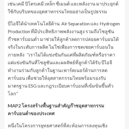
เช่น เคมี ปิโตรเคมี เหล็ก ซีเมนต์ และพลังงาน มาประยุกต์
ใช้กับบริบทของอุตสาหกรรมไทยอย่างเป็นรูปธรรม
บีไอจีได้นำเทคโนโลยีด้าน Air Separation และ Hydrogen
Production ที่มีประสิทธิภาพพลังงานสูง รวมถึงโซลูชัน
ก๊าซคาร์บอนต่ำ มาช่วยให้ลูกค้าลดการปล่อยคาร์บอนได้
จริงในระดับการผลิต ไม่ใช่เพียงการชดเชยคาร์บอนใน
ภายหลัง “เราไม่ได้แข่งขันกันแค่ที่ผลิตภัณฑ์หรือราคา
แต่แข่งขันกันที่โซลูชันและผลลัพธ์ที่ลูกค้าได้รับ บีไอจี
ทำงานร่วมกับลูกค้าในฐานะพาร์ตเนอร์ด้านการลด
คาร์บอน เพื่อช่วยให้อุตสาหกรรมไทยพร้อมรองรับ
มาตรฐาน ESG และกฎระเบียบคาร์บอนที่เข้มข้นขึ้นทั่ว
โลก”
MAP2
โครงสร้างพื้นฐานสำคัญก๊าซอุตสาหกรรม
คาร์บอนต่ำของประเทศ
หนึ่งในโครงการยุทธศาสตร์ที่สะท้อนการลงทุนเชิง