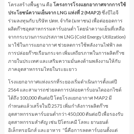
โครงสร้างพื้นฐาน คือ
โครงการโรงแยกอากาศจากการใช้
ประโยชน์ความเย็นจาก
LNG แห่งที่ 2 (MAP2)
ซึ่งบีไอจี
ร่วมลงทุนกับ บริษัท ปตท. จำกัด (มหาชน) เพื่อต่อยอดการ
ผลิตก๊าซอุตสาหกรรมคาร์บอนต่ำ โดยนำความเย็นที่เหลือ
จากกระบวนการแปรสภาพ LNG (Cold Energy Utilization)
มาใช้ในการแยกอากาศ ช่วยลดการใช้พลังงานไฟฟ้า ลด
การปล่อยก๊าซเรือนกระจก เพิ่มเสถียรภาพในการผลิตก๊าซ
ภายในประเทศ และเสริมความมั่นคงด้านพลังงานให้กับ
ภาคอุตสาหกรรมไทยในระยะยาว
โรงแยกอากาศแห่งแรกที่ระยองเริ่มดำเนินการตั้งแต่ปี
2564 และสามารถช่วยลดการปล่อยคาร์บอนไดออกไซด์
ได้ถึง 100,000 ตันต่อปี โดยโรงแยกอากาศ MAP2 มี
กำหนดแล้วเสร็จในปี 2571 เพิ่มกำลังการผลิตก๊าซ
อุตสาหกรรมคาร์บอนต่ำกว่า 450,000 ตันต่อปี เพื่อรองรับ
อุตสาหกรรมสำคัญ เช่น ปิโตรเคมี โลหะ ยานยนต์
อิเล็กทรอนิกส์ และอาหาร “นี่คือการลดคาร์บอนตั้งแต่