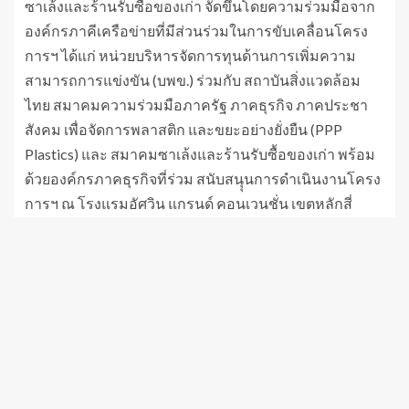
ซาเล้งและร้านรับซื้อของเก่า จัดขึ้นโดยความร่วมมือจาก
องค์กรภาคีเครือข่ายที่มีส่วนร่วมในการขับเคลื่อนโครง
การฯ ได้แก่ หน่วยบริหารจัดการทุนด้านการเพิ่มความ
สามารถการแข่งขัน (บพข.) ร่วมกับ สถาบันสิ่งแวดล้อม
ไทย สมาคมความร่วมมือภาครัฐ ภาคธุรกิจ ภาคประชา
สังคม เพื่อจัดการพลาสติก และขยะอย่างยั่งยืน (PPP
Plastics) และ สมาคมซาเล้งและร้านรับซื้อของเก่า พร้อม
ด้วยองค์กรภาคธุรกิจที่ร่วม สนับสนุุนการดำเนินงานโครง
การฯ ณ โรงแรมอัศวิน แกรนด์ คอนเวนชั่น เขตหลักสี่
กรุงเทพมหานคร โดยงานในครั้งนี้มี
วัตถุประสงค์
เพื่อร่วม
ยกระดับมาตรฐานของซาเล้งและร้านรับซื้อของเก่าในทุก
มิติทั้งด้านความปลอดภัย อาชีวอนามัย วิชาชีพ การดำเนิน
ธุรกิจ และสิ่งแวดล้อม รวมถึง การเพิ่มอัตราการรีไซเคิล
อันเป็นกลไกสำคัญในการร่วมแก้ไขปัญหาขยะของ
ประเทศไทยบนพื้นฐานของการจัดการขยะอย่างยั่งยืนตาม
หลักการเศรษฐกิจหมุนเวียน ทั้งในระดับนโยบายและ การ
ปฏิบัติเชิงพื้นที่อย่างเป็นรูปธรรม เพื่อสร้างความเชื่อมโยง