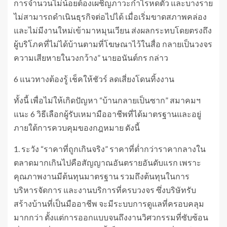
การจำนวนไม่น้อยต้องเผชิญภาวะกำไรหดตัว และบางราย
ไม่สามารถดำเนินธุรกิจต่อไปได้ เมื่อเริ่มขาดสภาพคล่อง
และไม่มีงานใหม่เข้ามาหมุนเวียน ส่งผลกระทบโดยตรงถึง
ผู้บริโภคที่ไม่ได้บ้านตามที่โฆษณาไว้ในสื่อ กลายเป็นวงจร
ความเสียหายในวงกว้าง” นายอนันต์กร กล่าว
6 แนวทางต้องรู้ เช็คให้ชัวร์ ลดเสี่ยงโดนทิ้งงาน
ทั้งนี้ เพื่อไม่ให้เกิดปัญหา “บ้านกลายเป็นซาก” สมาคมฯ
แนะ 6 วิธีเลือกผู้รับเหมามืออาชีพที่ได้มาตรฐานและอยู่
ภายใต้การควบคุมของกฎหมาย ดังนี้
1. ระวัง “ราคาที่ถูกเกินจริง” ราคาที่ต่ำกว่าราคากลางใน
ตลาดมากเกินไปคือสัญญาณอันตรายอันดับแรก เพราะ
คุณภาพงานมีต้นทุนมาตรฐาน รวมถึงต้นทุนในการ
บริหารจัดการ และงานบริการที่ครบวงจร ซึ่งบริษัทรับ
สร้างบ้านที่เป็นมืออาชีพ จะมีระบบการดูแลที่ครอบคลุม
มากกว่า ตั้งแต่การออกแบบจนถึงงานวิศวกรรมที่ซับซ้อน