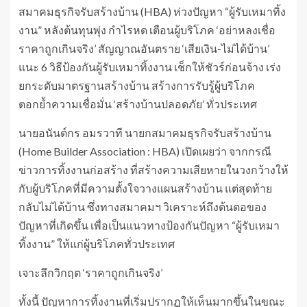
สมาคมธุรกิจรับสร้างบ้าน (HBA) ห่วงปัญหา “ผู้รับเหมาทิ้ง
งาน” หลังต้นทุนพุ่ง กำไรหด เตือนผู้บริโภค ‘อย่าหลงเชื่อ
ราคาถูกเกินจริง’ สัญญาณอันตราย ‘เสียเงิน-ไม่ได้บ้าน’
แนะ 6 วิธีป้องกันผู้รับเหมาทิ้งงาน เช็กให้ชัวร์ก่อนจ้าง เร่ง
ยกระดับมาตรฐานสร้างบ้าน สร้างการรับรู้ผู้บริโภค
ตอกย้ำความเชื่อมั่น ‘สร้างบ้านปลอดภัย’ ทั่วประเทศ
นายอนันต์กร อมรวาที นายกสมาคมธุรกิจรับสร้างบ้าน
(Home Builder Association : HBA) เปิดเผยว่า จากกรณี
ข่าวการทิ้งงานก่อสร้าง ที่สร้างความเสียหายในวงกว้างให้
กับผู้บริโภคที่มีความตั้งใจวางแผนสร้างบ้าน แต่สุดท้าย
กลับไม่ได้บ้าน ซึ่งทางสมาคมฯ วิเคราะห์ถึงต้นตอของ
ปัญหาที่เกิดขึ้น เพื่อเป็นแนวทางป้องกันปัญหา “ผู้รับเหมา
ทิ้งงาน” ให้แก่ผู้บริโภคทั่วประเทศ
เจาะลึกวิกฤต ‘ราคาถูกเกินจริง’
ทั้งนี้ ปัญหาการทิ้งงานที่เริ่มปรากฏให้เห็นมากขึ้นในขณะ