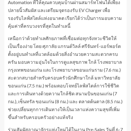
Automation ที่ให้คุณควบคุมบ้านผ่านสมาร์ทโฟนได้เพียง
ปลายนิ้วสัมผัส และเตรียมจุดรองรับ EV Charger เพื่อ
รองรับไลฟ์สไตล์แห่งอนาคต เรียกได้ว่าเป็นการมอบความ
คุ้มค่าที่ครบวงจรที่สุดในทำเลนี้
เหนือกว่าด้วยทำเลศักยภาพที่เชื่อมต่อทุกจังหวะชีวิตให้
เป็นเรื่องง่าย โดย ศุภาลัย แกรนด์วิลล์ ศรีจันทร์-แอร์พอร์ต
ตั้งอยู่บนทำเลที่แวดล้อมด้วยสิ่งอำนวยความสะดวกครบ
ครัน มอบความอุ่นใจในการดูแลสุขภาพ ใกล้ โรงพยาบาล
กรุงเทพขอนแก่น และโรงพยาบาลขอนแก่นราม (7.6 กม.)
สะดวกสบายสำหรับครอบครัวนักศึกษาใกล้ มหาวิทยาลัย
ขอนแก่น (7.5 กม.) พร้อมตอบโจทย์ไลฟ์สไตล์การใช้ชีวิต
และการเดินทางด้วยความใกล้ชิด สนามบินขอนแก่น (7
กม.), เซ็นทรัล ขอนแก่น (8 กม.) และ ตลาดต้นตาล (8.5 กม.)
ช่วยเปลี่ยนทุกการเดินทางให้เป็นเวลาแห่งความสุขที่เพิ่ม
ขึ้นสำหรับครอบครัวอย่างแท้จริง
ร่วมสัมผัสอาณาจักรแห่งใหม่ได้ในงาน Pre-Sales วันที่ 6-7