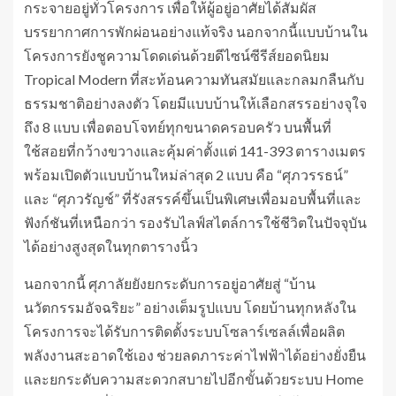
กระจายอยู่ทั่วโครงการ เพื่อให้ผู้อยู่อาศัยได้สัมผัส
บรรยากาศการพักผ่อนอย่างแท้จริง นอกจากนี้แบบบ้านใน
โครงการยังชูความโดดเด่นด้วยดีไซน์ซีรีส์ยอดนิยม
Tropical Modern ที่สะท้อนความทันสมัยและกลมกลืนกับ
ธรรมชาติอย่างลงตัว โดยมีแบบบ้านให้เลือกสรรอย่างจุใจ
ถึง 8 แบบ เพื่อตอบโจทย์ทุกขนาดครอบครัว บนพื้นที่
ใช้สอยที่กว้างขวางและคุ้มค่าตั้งแต่ 141-393 ตารางเมตร
พร้อมเปิดตัวแบบบ้านใหม่ล่าสุด 2 แบบ คือ “ศุภวรรธน์”
และ “ศุภวรัญช์” ที่รังสรรค์ขึ้นเป็นพิเศษเพื่อมอบพื้นที่และ
ฟังก์ชันที่เหนือกว่า รองรับไลฟ์สไตล์การใช้ชีวิตในปัจจุบัน
ได้อย่างสูงสุดในทุกตารางนิ้ว
นอกจากนี้ ศุภาลัยยังยกระดับการอยู่อาศัยสู่ “บ้าน
นวัตกรรมอัจฉริยะ” อย่างเต็มรูปแบบ โดยบ้านทุกหลังใน
โครงการจะได้รับการติดตั้งระบบโซลาร์เซลล์เพื่อผลิต
พลังงานสะอาดใช้เอง ช่วยลดภาระค่าไฟฟ้าได้อย่างยั่งยืน
และยกระดับความสะดวกสบายไปอีกขั้นด้วยระบบ Home