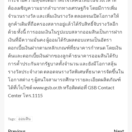
ต้องเผชิญความยากลำบากทางเศรษฐกิจ โดยมีการเพิ่ม
จำนวนรางวัล และเพิ่มเงินรางวัล ตลอดจนเปิดโอกาสให้
ลูกค้าเดิมที่ถือครองสลากอยู่แล้วได้รับสิทธิ์จับรางวัลอีก
ด้วย ทั้งนี้ การออมเงินในรูปแบบสลากออมสินเป็นการฝาก
เงินที่มีความมั่นคง ผู้ออมได้รับผลตอบแทนเป็นอัตรา
ดอกเบี้ยเงินฝากตามหลักเกณฑ์ที่ธนาคารกำหนด โดยเงิน
ต้นและดอกเบี้ยเงินฝากของลูกค้าธนาคารออมสินได้รับ
การค้ำประกันจากรัฐบาลทั้งจำนวน และยังมีโอกาสลุ้น
รางวัลประจำงวด ตลอดจนรางวัลพิเศษที่ธนาคารจัดขึ้นใน
โอกาสต่าง ๆ ผู้สนใจสามารถศึกษารายละเอียดผลิตภัณฑ์
ได้ที่เว็บไซต์ www.gsb.or.th หรือติดต่อที่ GSB Contact
Center โทร.1115
ออมสิน
Tags:
Previous
Next