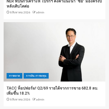
NER พบนักวิเคราะห์ โบรกฯ คงคำแนะนำ “ซื้อ” มองครึ่งปี
หลังเติบโตต่อ
8 สิงหาคม 2026
admin
การตลาด
การเงิน-การลงทุน
TACC ท็อปฟอร์ม! Q2/69 รายได้จากการขาย 682.8 ลบ.
เพิ่มขึ้น 18.2%
8 สิงหาคม 2026
admin