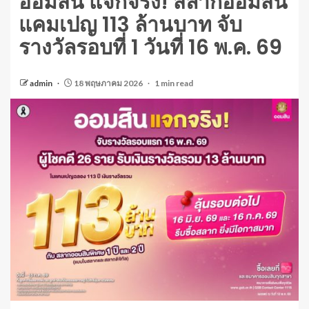
ออมสิน แจกจริง! สลากออมสิน
แคมเปญ 113 ล้านบาท จับ
รางวัลรอบที่ 1 วันที่ 16 พ.ค. 69
admin
18 พฤษภาคม 2026
1 min read