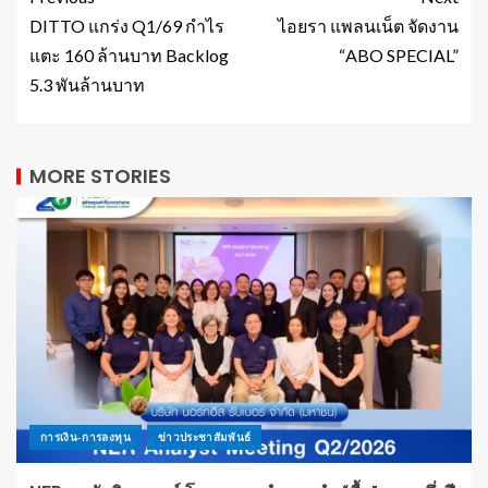
DITTO แกร่ง Q1/69 กำไร
ไอยรา แพลนเน็ต จัดงาน
แตะ 160 ล้านบาท Backlog
“ABO SPECIAL”
5.3 พันล้านบาท
MORE STORIES
การเงิน-การลงทุน
ข่าวประชาสัมพันธ์