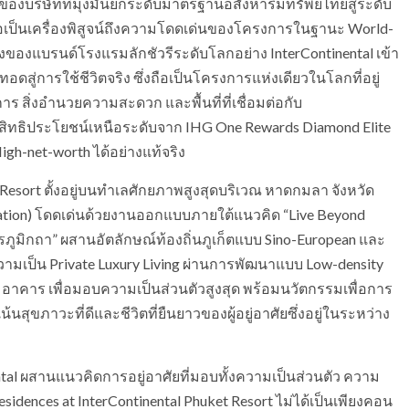
์ของบริษัทที่มุ่งมั่นยกระดับมาตรฐานอสังหาริมทรัพย์ไทยสู่ระดับ
) ถือเป็นเครื่องพิสูจน์ถึงความโดดเด่นของโครงการในฐานะ World-
ของแบรนด์โรงแรมลักชัวรีระดับโลกอย่าง InterContinental เข้า
สู่การใช้ชีวิตจริง ซึ่งถือเป็นโครงการแห่งเดียวในโลกที่อยู่
ร สิ่งอำนวยความสะดวก และพื้นที่ที่เชื่อมต่อกับ
อมสิทธิประโยชน์เหนือระดับจาก IHG One Rewards Diamond Elite
igh-net-worth ได้อย่างแท้จริง
 Resort ตั้งอยู่บนทำเลศักยภาพสูงสุดบริเวณ หาดกมลา จังหวัด
stination) โดดเด่นด้วยงานออกแบบภายใต้แนวคิด “Live Beyond
ตรภูมิกถา” ผสานอัตลักษณ์ท้องถิ่นภูเก็ตแบบ Sino-European และ
ความเป็น Private Luxury Living ผ่านการพัฒนาแบบ Low-density
 อาคาร เพื่อมอบความเป็นส่วนตัวสูงสุด พร้อมนวัตกรรมเพื่อการ
้นสุขภาวะที่ดีและชีวิตที่ยืนยาวของผู้อยู่อาศัยซึ่งอยู่ในระหว่าง
l ผสานแนวคิดการอยู่อาศัยที่มอบทั้งความเป็นส่วนตัว ความ
dences at InterContinental Phuket Resort ไม่ได้เป็นเพียงคอน