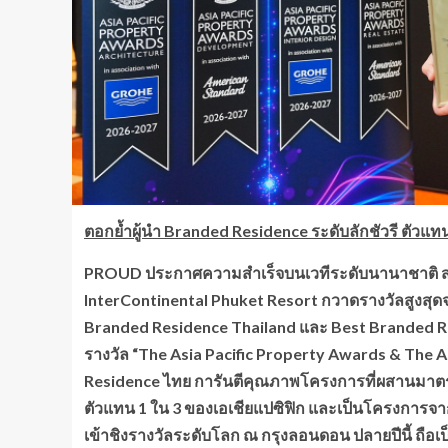
ตอกย้ำผู้นำ
Branded Residence ระดับลักชัวรี ตัวแทนไ
PROUD ประกาศความสำเร็จบนเวทีระดับนานาชาติ ส
InterContinental Phuket Resort กวาดรางวัลสูงสุด
Branded Residence Thailand และ Best Branded Re
รางวัล “The Asia Pacific Property Awards & The A
Residence ไทย การันตีคุณภาพโครงการที่ผสานมาตรฐา
ตัวแทน 1 ใน 3 ของเอเชียแปซิฟิก และเป็นโครงการจา
เข้าชิงรางวัลระดับโลก ณ กรุงลอนดอน ปลายปีนี้ ถือเป