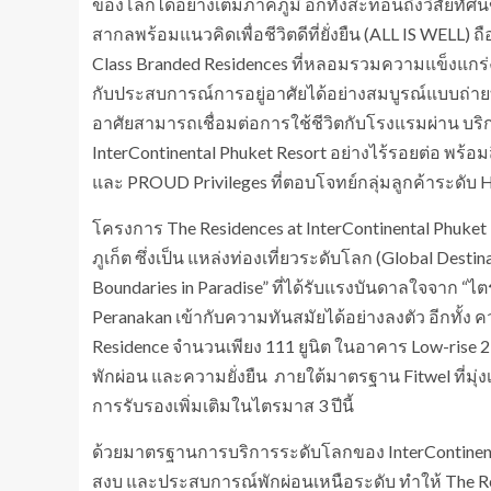
ของโลกได้อย่างเต็มภาคภูมิ อีกทั้งสะท้อนถึงวิสัยทัศน
สากลพร้อมแนวคิดเพื่อชีวิตดีที่ยั่งยืน (ALL IS WELL
Class Branded Residences ที่หลอมรวมความแข็งแกร่ง
กับประสบการณ์การอยู่อาศัยได้อย่างสมบูรณ์แบบถ่ายทอด
อาศัยสามารถเชื่อมต่อการใช้ชีวิตกับโรงแรมผ่าน บริกา
InterContinental Phuket Resort อย่างไร้รอยต่อ พร้
และ PROUD Privileges ที่ตอบโจทย์กลุ่มลูกค้าระดับ H
โครงการ The Residences at InterContinental Phuket
ภูเก็ต ซึ่งเป็น แหล่งท่องเที่ยวระดับโลก (Global De
Boundaries in Paradise” ที่ได้รับแรงบันดาลใจจาก “ไ
Peranakan เข้ากับความทันสมัยได้อย่างลงตัว อีกทั้ง 
Residence จำนวนเพียง 111 ยูนิต ในอาคาร Low-rise 2
พักผ่อน และความยั่งยืน ภายใต้มาตรฐาน Fitwel ที่มุ่งเน
การรับรองเพิ่มเติมในไตรมาส 3 ปีนี้
ด้วยมาตรฐานการบริการระดับโลกของ InterContinenta
สงบ และประสบการณ์พักผ่อนเหนือระดับ ทำให้ The Resi