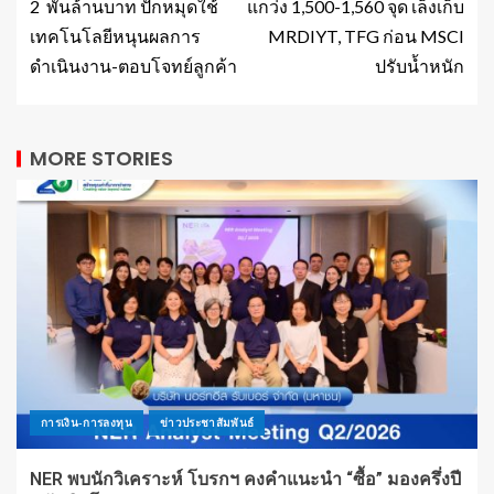
2 พันล้านบาท ปักหมุดใช้
แกว่ง 1,500-1,560 จุด เล็งเก็บ
เทคโนโลยีหนุนผลการ
MRDIYT, TFG ก่อน MSCI
ดำเนินงาน-ตอบโจทย์ลูกค้า
ปรับน้ำหนัก
MORE STORIES
การเงิน-การลงทุน
ข่าวประชาสัมพันธ์
NER พบนักวิเคราะห์ โบรกฯ คงคำแนะนำ “ซื้อ” มองครึ่งปี