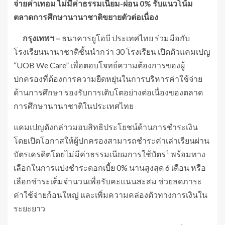
จ่ายค่าเทอม ไม่มีค่าธรรมเนียม-ผ่อน 0% รับแนวโน้ม
ตลาดการศึกษานานาชาติขยายตัวต่อเนื่อง
กรุงเทพฯ
–
ธนาคารยูโอบี ประเทศไทย ร่วมมือกับ
โรงเรียนนานาชาติชั้นนำกว่า 30 โรงเรียน เปิดตัวแคมเปญ
“UOB We Care” เพื่อตอบโจทย์ความต้องการของผู้
ปกครองที่ต้องการความยืดหยุ่นในการบริหารค่าใช้จ่าย
ด้านการศึกษา รองรับการเติบโตอย่างต่อเนื่องของตลาด
การศึกษานานาชาติในประเทศไทย
แคมเปญดังกล่าวมอบสิทธิประโยชน์ด้านการชำระเงิน
โดยเปิดโอกาสให้ผู้ปกครองสามารถชำระค่าเล่าเรียนผ่าน
1
บัตรเครดิตโดยไม่มีค่าธรรมเนียมการใช้บัตร
พร้อมทาง
เลือกในการแบ่งชำระดอกเบี้ย 0% นานสูงสุด 6 เดือน หรือ
เลือกชำระเต็มจำนวนเพื่อรับคะแนนสะสม ช่วยลดภาระ
ค่าใช้จ่ายก้อนใหญ่ และเพิ่มความคล่องตัวทางการเงินใน
ระยะยาว