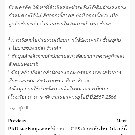
บัตรเครดิต: ใช้เท่าที่จำเป็นและชำระคืนได้เต็มจำนวนตาม
กำหนด จะได้ไม่เสียดอกเบี้ย 16% ต่อปี
ดอกเบี้ย
0% เมื่อ
ลูกค้าชำระเต็มจำนวนภายในวันครบกำหนดชำระ
1
การเรียกเก็บค่าธรรมเนียมการใช้บัตรเครดิตขึ้นอยู่กับ
นโยบายของแต่ละร้านค้า
2
ข้อมูล
อ้างอิงจากสำนักงานสภาพัฒนาการเศรษฐกิจและ
สังคมแห่งชาติ
3
ข้อมูลอ้างอิงจากสำนักงานคณะกรรมการส่งเสริมการ
ศึกษาเอกชน (สช.) กระทรวงศึกษาธิการ
4 ข้อมูลการใช้จ่ายบัตรเครดิตในหมวดการศึกษา
(โรงเรียนนานาชาติ) จากธนาคารยูโอบี ปี 2567-2568
ยูโอบี
Tags:
Previous
Next
BKD จ่อประมูลงานปีนี้กว่า
GBS สแกนหุ้นไทยสัปดาห์นี้