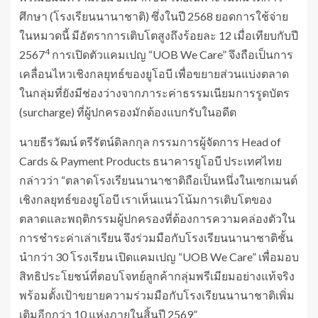
ศึกษา (โรงเรียนนานาชาติ) ซึ่งในปี 2568 ยอดการใช้จ่าย
ในหมวดนี้ มีอัตราการเติบโตสูงถึงร้อยละ 12 เมื่อเทียบกับปี
4
2567
การเปิดตัวแคมเปญ “UOB We Care” จึงถือเป็นการ
เคลื่อนไหวเชิงกลยุทธ์ของยูโอบี เพื่อขยายส่วนแบ่งตลาด
ในกลุ่มที่ยังมีช่องว่างจากภาระค่าธรรมเนียมการรูดบัตร
(surcharge) ที่ผู้ปกครองมักต้องแบกรับในอดีต
นายธีรวัฒน์ ตรีรัตน์ดิลกกุล กรรมการผู้จัดการ Head of
Cards & Payment Products ธนาคารยูโอบี ประเทศไทย
กล่าวว่า “ตลาดโรงเรียนนานาชาติถือเป็นหนึ่งในเซกเมนต์
เชิงกลยุทธ์ของยูโอบี เราเห็นแนวโน้มการเติบโตของ
ตลาดและพฤติกรรมผู้ปกครองที่ต้องการความคล่องตัวใน
การชำระค่าเล่าเรียน จึงร่วมมือกับโรงเรียนนานาชาติชั้น
นำกว่า 30 โรงเรียน เปิดแคมเปญ “UOB We Care” เพื่อมอบ
สิทธิประโยชน์ที่ตอบโจทย์ลูกค้ากลุ่มพรีเมียมอย่างแท้จริง
พร้อมตั้งเป้าขยายความร่วมมือกับโรงเรียนนานาชาติเพิ่ม
เติมอีกกว่า 10 แห่งภายในสิ้นปี 2569”