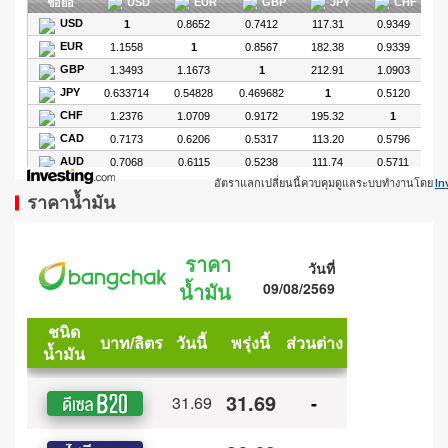
อัตราแลกเปลี่ยนนี้ควบคุมดูแลระบบทำงานโดย
In
ราคาน้ำมัน