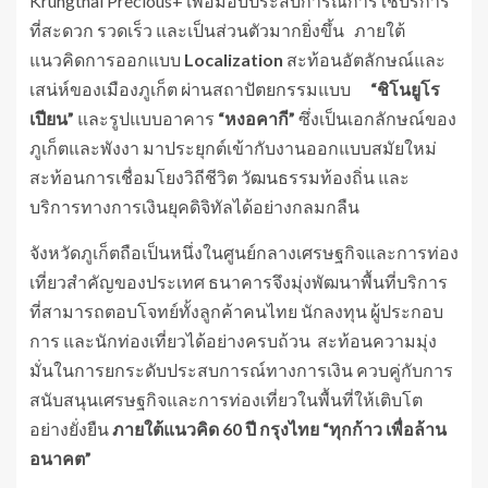
Krungthai Precious+ เพื่อมอบประสบการณ์การใช้บริการ
ที่สะดวก รวดเร็ว และเป็นส่วนตัวมากยิ่งขึ้น ภายใต้
แนวคิดการออกแบบ
Localization
สะท้อนอัตลักษณ์และ
เสน่ห์ของเมืองภูเก็ต ผ่านสถาปัตยกรรมแบบ
“ชิโนยูโร
เปียน”
และรูปแบบอาคาร
“หงอคากี”
ซึ่งเป็นเอกลักษณ์ของ
ภูเก็ตและพังงา มาประยุกต์เข้ากับงานออกแบบสมัยใหม่
สะท้อนการเชื่อมโยงวิถีชีวิต วัฒนธรรมท้องถิ่น และ
บริการทางการเงินยุคดิจิทัลได้อย่างกลมกลืน
จังหวัดภูเก็ตถือเป็นหนึ่งในศูนย์กลางเศรษฐกิจและการท่อง
เที่ยวสำคัญของประเทศ ธนาคารจึงมุ่งพัฒนาพื้นที่บริการ
ที่สามารถตอบโจทย์ทั้งลูกค้าคนไทย นักลงทุน ผู้ประกอบ
การ และนักท่องเที่ยวได้อย่างครบถ้วน สะท้อนความมุ่ง
มั่นในการยกระดับประสบการณ์ทางการเงิน ควบคู่กับการ
สนับสนุนเศรษฐกิจและการท่องเที่ยวในพื้นที่ให้เติบโต
อย่างยั่งยืน
ภายใต้แนวคิด
60
ปี กรุงไทย “ทุกก้าว เพื่อล้าน
อนาคต”