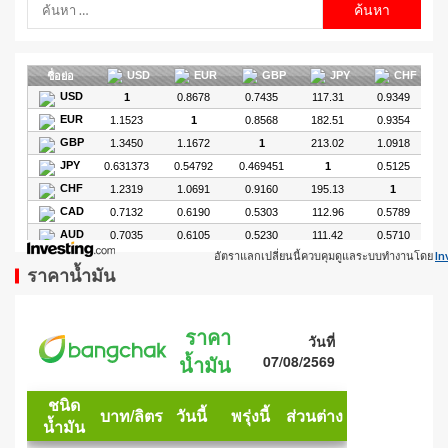
อัตราแลกเปลี่ยนนี้ควบคุมดูแลระบบทำงานโดย
In
ราคาน้ำมัน