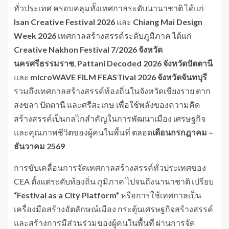
ทั่วประเทศ ครอบคลุมทั้งเทศกาลระดับนานาชาติ ได้แก่
Isan Creative Festival
2026
และ
Chiang Mai Design
Week
2026
เทศกาลสร้างสรรค์ระดับภูมิภาค ได้แก่
Creative Nakhon Festival
7/2026 จังหวัด
นครศรีธรรมราช
,
Pattani Decoded
2026 จังหวัดปัตตานี
และ
microWAVE FILM FEASTival
2026
จังหวัดจันทบุรี
รวมถึงเทศกาลสร้างสรรค์ท้องถิ่นในจังหวัดเชียงราย ตาก
สงขลา ปัตตานี และศรีสะเกษ เพื่อใช้พลังของความคิด
สร้างสรรค์เป็นกลไกสำคัญในการพัฒนาเมือง เศรษฐกิจ
และคุณภาพชีวิตของผู้คนในพื้นที่ ตลอด
เดือนกรกฎาคม –
ธันวาคม 2569
การขับเคลื่อนการจัดเทศกาลสร้างสรรค์ทั่วประเทศของ
CEA ตั้งแต่ระดับท้องถิ่น ภูมิภาค ไปจนถึงนานาชาติ เปรียบ
“
Festival as a City Platform”
หรือการใช้เทศกาลเป็น
เครื่องมือสร้างอัตลักษณ์เมือง กระตุ้นเศรษฐกิจสร้างสรรค์
และสร้างการมีส่วนร่วมของผู้คนในพื้นที่ ผ่านการจัด