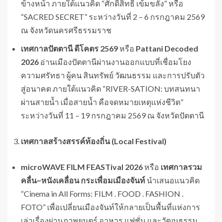
ข้างหน้า ภายใต้แนวคิด “ศักดิ์สิทธิ์ เข้มขลัง” หรือ
“SACRED SECRET” ระหว่างวันที่ 2 – 6 กรกฎาคม 2569
ณ จังหวัดนครศรีธรรมราช
เทศกาลปัตตานี ดีโคตร
2569
หรือ
Pattani Decoded
2026
อ่านเมืองปัตตานีผ่านงานออกแบบที่เชื่อมโยง
ความศรัทธา ผู้คน สินทรัพย์ วัฒนธรรม และการปรับตัว
สู่อนาคต ภายใต้แนวคิด “RIVER-SATION: บทสนทนา
ผ่านสายน้ำ เมื่อสายน้ำ คือจดหมายเหตุแห่งชีวิต”
ระหว่างวันที่ 11 – 19 กรกฎาคม 2569 ณ จังหวัดปัตตานี
เทศกาลสร้างสรรค์ท้องถิ่น (
Local Festival)
microWAVE FILM FEASTival 2026
หรือ
เทศกาลรวม
คลื่น
~
หนังเคลื่อน กระเพื่อมเมืองจันท์
นำเสนอแนวคิด
“Cinema in All Forms: FILM . FOOD . FASHION .
FOTO” เพื่อเปลี่ยนเมืองจันท์ให้กลายเป็นพื้นที่แห่งการ
เล่าเรื่องผ่านภาพยนตร์ อาหาร แฟชั่น และวัฒนธรรม