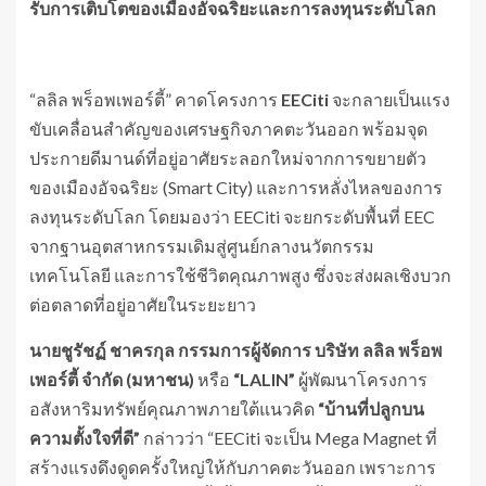
รับการเติบโตของเมืองอัจฉริยะและการลงทุนระดับโลก
“ลลิล พร็อพเพอร์ตี้” คาดโครงการ
EECiti
จะกลายเป็นแรง
ขับเคลื่อนสำคัญของเศรษฐกิจภาคตะวันออก พร้อมจุด
ประกายดีมานด์ที่อยู่อาศัยระลอกใหม่จากการขยายตัว
ของเมืองอัจฉริยะ (Smart City) และการหลั่งไหลของการ
ลงทุนระดับโลก โดยมองว่า EECiti จะยกระดับพื้นที่ EEC
จากฐานอุตสาหกรรมเดิมสู่ศูนย์กลางนวัตกรรม
เทคโนโลยี และการใช้ชีวิตคุณภาพสูง ซึ่งจะส่งผลเชิงบวก
ต่อตลาดที่อยู่อาศัยในระยะยาว
นายชูรัชฏ์ ชาครกุล กรรมการผู้จัดการ บริษัท ลลิล พร็อพ
เพอร์ตี้ จำกัด (มหาชน)
หรือ
“
LALIN”
ผู้พัฒนาโครงการ
อสังหาริมทรัพย์คุณภาพภายใต้แนวคิด
“บ้านที่ปลูกบน
ความตั้งใจที่ดี”
กล่าวว่า “EECiti จะเป็น Mega Magnet ที่
สร้างแรงดึงดูดครั้งใหญ่ให้กับภาคตะวันออก เพราะการ