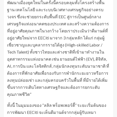
พัฒนาเมืองยุคใหม่ในครั้งนี้ครอบคลุมทั้งโครงสร้างพื้น
ฐาน เทคโนโลยี และระบบนิเวศทางเศรษฐกิจอย่างครบ
วงจร ซึ่งจะช่วยยกระดับพื้นที่ EEC สู่การเป็นศูนย์กลาง
เศรษฐกิจแห่งอนาคตของประเทศ และสร้างความต้องการ
ที่อยู่อาศัยคุณภาพในวงกว้าง โดยเราประเมินว่าดีมานด์ที่
อยู่อาศัยใหม่จาก EECiti มาจาก 3 กลุ่มหลัก ได้แก่ กลุ่มผู้
เชี่ยวชาญและบุคลากรรายได้สูง (High-skilled Labor /
Tech Talent) ทั้งชาวไทยและต่างชาติที่เข้ามาทำงานใน
อุตสาหกรรมแห่งอนาคต เช่น ยานยนต์ไฟฟ้า (EV), ดิจิทัล,
AI, การบิน และโลจิสติกส์, กลุ่มนักลงทุนระดับนานาชาติ ที่
ต้องการที่พักอาศัยเพื่อรองรับการพำนักระยะยาวหรือการ
ลงทุนปล่อยเช่า และกลุ่มครอบครัวในพื้นที่ ที่มีรายได้เพิ่ม
ขึ้นจากการเติบโตทางเศรษฐกิจและต้องการยกระดับ
คุณภาพชีวิต”
ทั้งนี้ ในมุมมองของ “ลลิล พร็อพเพอร์ตี้” ระยะเริ่มต้นของ
การพัฒนา EECiti จะเห็นดีมานด์จากกลุ่มผู้รับเหมา