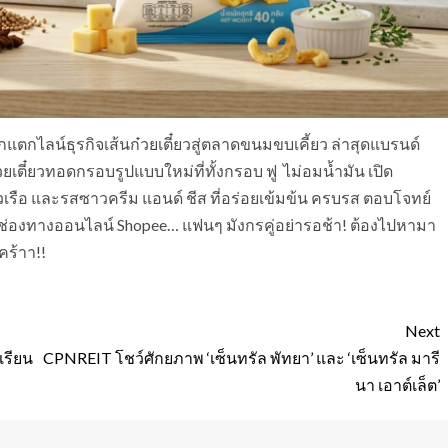
กแตกไลน์ธุรกิจเส้นก๋วยเตี๋ยวสู่ตลาดขนมขบเคี้ยว ล่าสุดแบรนด์
เตี๋ยวทอดกรอบรูปแบบใหม่ที่ทั้งกรอบ ฟู ไม่อมน้ำมัน เปิด
วเรือ และรสซาวครีม แอนด์ ชีส ที่อร่อยเข้มข้น ครบรส ตอบโจทย์
และช่องทางออนไลน์ Shopee… แฟนๆ มังกรคู่อย่ารอช้า! ต้องไปหามา
คร้าา!!
Next
เรียน
CPNREIT โชว์ศักยภาพ ‘เซ็นทรัล พัทยา’ และ ‘เซ็นทรัล มารี
นา เอาต์เล็ต’