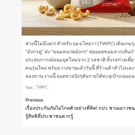
ช่วงนี้ไม่มีแผ่ว! สำหรับ บมจ.ไทยวา (TWPC) เดินเกมรุ
“มังกรคู่” ส่ง “ขนมหนวดมังกร” ต่อยอดขนมจากเส้นก๋วย
ประสบการณ์ขนมยุคใหม่จาก 2 รสชาติ ทั้งรสก๋วยเตี๋ย
คนรุ่นใหม่ พร้อมวางขายแล้ววันนี้ ที่ร้านค้าทั่วไป
ลองทาน งานนี้ ยอดขายปังๆดันรายได้ทะลุเป้าแน่นอน
TWPC
Tags:
Previous
เรื่องประกันภัยไม่ไกลตัวอย่างที่คิด! กปว. ชวนเยาวชน
รู้สิทธิที่ประชาชนควรรู้