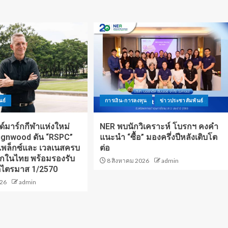
นธ์
การเงิน-การลงทุน
ข่าวประชาสัมพันธ์
์มาร์กกีฬาแห่งใหม่
NER พบนักวิเคราะห์ โบรกฯ คงคำ
ignwood ดัน “RSPC”
แนะนำ “ซื้อ” มองครึ่งปีหลังเติบโต
พล็กซ์และ เวลเนสครบ
ต่อ
กในไทย พร้อมรองรับ
8 สิงหาคม 2026
admin
ิดไตรมาส 1/2570
026
admin