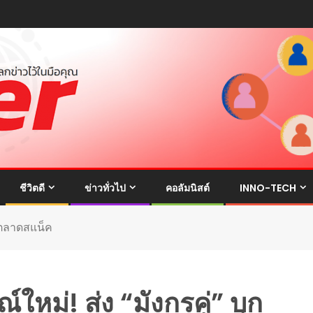
ชีวิตดี
ข่าวทั่วไป
คอลัมนิสต์
INNO-TECH
กตลาดสแน็ค
ม่! ส่ง “มังกรคู่” บุก