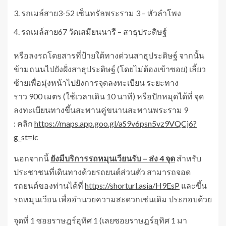
รถเมล์สาย3-52 เซ็นทรัลพระราม 3 – หัวลำโพง
รถเมล์สาย67 วัดเสมียนนารี – สาธุประดิษฐ์
หรือลงรถโดยสารที่ป้ายใต้ทางด่วนสาธุประดิษฐ์ จากนั้น
ข้ามถนนไปยังฝั่งสาธุประดิษฐ์ (โดยไม่ต้องเข้าซอย) เลี้ยว
ซ้ายเพื่อมุ่งหน้าไปยังการจุดลงทะเบียน ระยะทาง
ราว 900 เมตร (ใช้เวลาเดิน 10 นาที) หรือปักหมุดได้ที่ จุด
ลงทะเบียนทางขึ้นสะพานคู่ขนานสะพานพระราม 9
: คลิก
https://maps.app.goo.gl/aS9v6psn5vz9VQCj6?
g_st=ic
นอกจากนี้
ยังมีบริการรถหมุนเวียนรับ
– ส่ง 4 จุด
สำหรับ
ประชาชนที่เดินทางด้วยรถยนต์ส่วนตัว สามารถจอด
รถยนต์ของท่านได้ที่
https://shorturl.asia/H9EsP
และขึ้น
รถหมุนเวียน เพื่ออำนวยความสะดวกเช่นเดิม ประกอบด้วย
จุดที่ 1 ซอยราษฎร์อุทิศ 1 (เลยซอยราษฎร์อุทิศ 1 มา