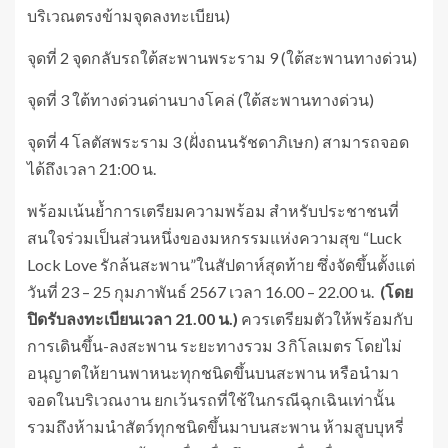
บริเวณตรงข้ามจุดลงทะเบียน)
จุดที่ 2 จุดกลับรถใต้สะพานพระราม 9 (ใต้สะพานทางด่วน)
จุดที่ 3 ใต้ทางด่วนด่านบางโคล่ (ใต้สะพานทางด่วน)
จุดที่ 4 โลตัสพระราม 3 (ฝั่งถนนรัชดาภิเษก) สามารถจอด
ได้ถึงเวลา 21:00 น.
พร้อมเน้นย้ำการเตรียมความพร้อม สำหรับประชาชนที่
สนใจร่วมเป็นส่วนหนึ่งของมหกรรมแห่งความสุข “Luck
Lock Love รักล้นสะพาน”ในสัปดาห์สุดท้าย ซึ่งจัดขึ้นตั้งแต่
วันที่ 23 – 25 กุมภาพันธ์ 2567 เวลา 16.00 – 22.00 น.
(โดย
ปิดรับลงทะเบียนเวลา
21.00 น.)
ควรเตรียมตัวให้พร้อมกับ
การเดินขึ้น-ลงสะพาน ระยะทางรวม 3 กิโลเมตร โดยไม่
อนุญาตให้ยานพาหนะทุกชนิดขึ้นบนสะพาน หรือนำมา
จอดในบริเวณงาน ยกเว้นรถที่ใช้ในกรณีฉุกเฉินเท่านั้น
รวมถึงห้ามนำสัตว์ทุกชนิดขึ้นมาบนสะพาน ห้ามสูบบุหรี่