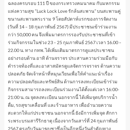
ฉลองครบรอบ 111 ปี ของกระทรวงคมนาคม กับมหกรรม
แห่งความสุข “Luck Lock Love รักล้นสะพาน” บนสะพานคู่
ขนานสะพานพระราม 9 โดยสัปดาห์แรกของการจัดงาน
(วันที่ 14 – 18 กุมภาพันธ์ 2567) มีประชาชนเข้าร่วมงาน
กว่า 50,000 คน จึงเพิ่มมาตรการรองรับประชาชนที่เข้า
ร่วมกิจกรรมในช่วง 23 – 25 กุมภาพันธ์ 2567 เวลา 16.00 –
22.00 น. ทาง กทพ. ได้เพิ่มเติมมาตรการดูแลประชาชน
อย่างรอบด้าน อาทิ ด้านจราจร ประสานความร่วมมือกับ
ตำรวจท้องที่และอาสาสมัครดูแลจัดการจราจร ด้านความ
ปลอดภัย จัดเจ้าหน้าที่หมุนเวียนเพื่อให้คำแนะนำเรื่อง
ความปลอดภัยและทรัพย์สิน ด้านการลงทะเบียนเข้าร่วม
กิจกรรมสามารถลงทะเบียนร่วมงานได้ตั้งแต่เวลา 16:00-
21:00 น. ณ จุดลงทะเบียน นอกจากนี้ ได้เพิ่มจุดบริการน้ำ
ดื่ม, รถสุขาเคลื่อนที่ และร้านอาหาร เพื่ออำนวยความ
สะดวกให้แก่ประชาชน นอกจากนี้ ยังมีการเพิ่มจุด สักกา
ระพระบรมสารีริกธาตุ เนื่องจากวันเสาร์ที่ 24 กุมภาพันธ์
2567 ตรงกับวันมาฆบูชาซึ่งเป็นอีกหนึ่งวันสำคัญทาง