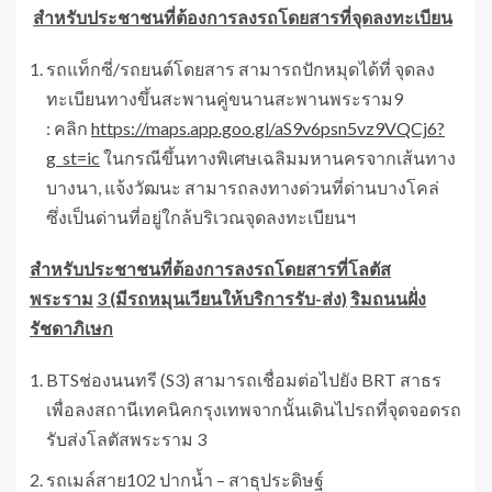
สำหรับประชาชนที่ต้องการลงรถโดยสารที่จุดลงทะเบียน
รถแท็กซี่/รถยนต์โดยสาร สามารถปักหมุดได้ที่ จุดลง
ทะเบียนทางขึ้นสะพานคู่ขนานสะพานพระราม9
: คลิก
https://maps.app.goo.gl/aS9v6psn5vz9VQCj6?
g_st=ic
ในกรณีขึ้นทางพิเศษเฉลิมมหานครจากเส้นทาง
บางนา, แจ้งวัฒนะ สามารถลงทางด่วนที่ด่านบางโคล่
ซึ่งเป็นด่านที่อยู่ใกล้บริเวณจุดลงทะเบียนฯ
สำหรับประชาชนที่ต้องการลงรถโดยสารที่
โลตัส
พระราม
3 (มีรถหมุนเวียนให้บริการรับ-ส่ง)
ริมถนนฝั่ง
รัชดาภิเษก
BTSช่องนนทรี (S3) สามารถเชื่อมต่อไปยัง BRT สาธร
เพื่อลงสถานีเทคนิคกรุงเทพจากนั้นเดินไปรถที่จุดจอดรถ
รับส่งโลตัสพระราม 3
รถเมล์สาย102 ปากน้ำ – สาธุประดิษฐ์