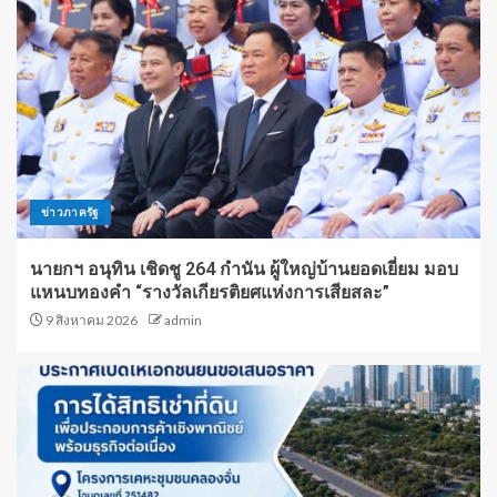
ข่าวภาครัฐ
นายกฯ อนุทิน เชิดชู 264 กำนัน ผู้ใหญ่บ้านยอดเยี่ยม มอบ
แหนบทองคำ “รางวัลเกียรติยศแห่งการเสียสละ”
9 สิงหาคม 2026
admin