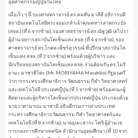
อุตสาหกรรมญี่ปุ่นในไทย
เมื่อเร็ว ๆ นี้ รองศาสตราจารย์ ดร.คมสัน มาลีสี อธิการบดี
สถาบันเทคโนโลยีพระจอมเกล้าเจ้าคุณทหารลาดกระบัง
(สจล.) (ที่ 6 จากซ้าย), รองศาสตราจารย์ ดร.ณัฐวุฒิ เดไปวา
ผู้อำนวยการสถาบันโคเซ็นแห่ง สจล. (ที่ 4 จากซ้าย), รอง
ศาสตราจารย์ ดร.โกศล เพ็ชร์สุวรรณ์ ที่ปรึกษาสถาบันโค
เซ็นแห่ง สจล. (ที่ 2 จากซ้าย) พร้อมด้วยผู้บริหาร และ
นักเรียนของสถาบันโคเซ็นแห่ง สจล. ร่วมต้อนรับ ดร.โมริ
ยามะ มาซาฮิโตะ (Mr. MORIYAMA Masahito) รัฐมนตรี
ว่าการกระทรวงศึกษาธิการ วัฒนธรรม กีฬา วิทยาศาสตร์
และเทคโนโลยี ประเทศญี่ปุ่น (ที่ 5 จากซ้าย) พร้อมคณะผู้
ติดตามและผู้บริหารโคเซ็นจากประเทศญี่ปุ่น ประกอบด้วย
นายวาตานาเบะ มาซามิ อธิบดีกรมการต่างประเทศ
กระทรวงศึกษาธิการวัฒนธรรม กีฬา วิทยาศาสตร์และ
เทคโนโลยี (ที่ 8 จากซ้าย), นายอุเมะฮาระ โคจิ ผู้อำนวย
การกองการศึกษาเทคนิค สำนักงานอุดมศึกษา (ที่ 10 จาก