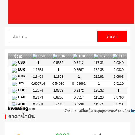
อัตราแลกเปลี่ยนนี้ควบคุมดูแลระบบทำงานโดย
In
ราคาน้ำมัน