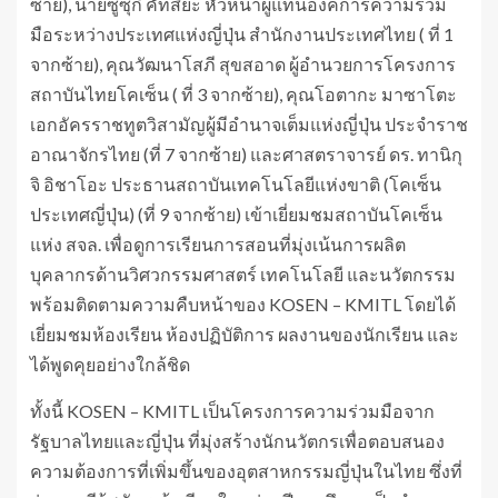
ซ้าย), นายซูซุกิ คัทสึยะ หัวหน้าผู้แทนองค์การความร่วม
มือระหว่างประเทศแห่งญี่ปุ่น สำนักงานประเทศไทย ( ที่ 1
จากซ้าย), คุณวัฒนาโสภี สุขสอาด ผู้อำนวยการโครงการ
สถาบันไทยโคเซ็น ( ที่ 3 จากซ้าย), คุณโอตากะ มาซาโตะ
เอกอัครราชทูตวิสามัญผู้มีอำนาจเต็มแห่งญี่ปุ่น ประจำราช
อาณาจักรไทย (ที่ 7 จากซ้าย) และศาสตราจารย์ ดร. ทานิกุ
จิ อิชาโอะ ประธานสถาบันเทคโนโลยีแห่งขาติ (โคเซ็น
ประเทศญี่ปุ่น) (ที่ 9 จากซ้าย) เข้าเยี่ยมชมสถาบันโคเซ็น
แห่ง สจล. เพื่อดูการเรียนการสอนที่มุ่งเน้นการผลิต
บุคลากรด้านวิศวกรรมศาสตร์ เทคโนโลยี และนวัตกรรม
พร้อมติดตามความคืบหน้าของ KOSEN – KMITL โดยได้
เยี่ยมชมห้องเรียน ห้องปฏิบัติการ ผลงานของนักเรียน และ
ได้พูดคุยอย่างใกล้ชิด
ทั้งนี้ KOSEN – KMITL เป็นโครงการความร่วมมือจาก
รัฐบาลไทยและญี่ปุ่น ที่มุ่งสร้างนักนวัตกรเพื่อตอบสนอง
ความต้องการที่เพิ่มขึ้นของอุตสาหกรรมญี่ปุ่นในไทย ซึ่งที่