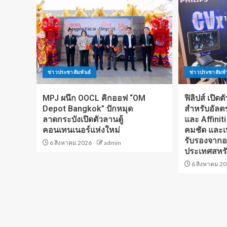
ข่าวประชาสัมพันธ์
ข่าวประชาสัมพั
MPJ ผนึก OOCL คิกออฟ “OM
ฟิลิปส์ เปิด
Depot Bangkok” ปักหมุด
สำหรับอัลตร
ลาดกระบังเปิดตัวลานตู้
และ Affinit
คอนเทนเนอร์แห่งใหม่
คมชัด และเท
รับรองจาก
6 สิงหาคม 2026
admin
ประเทศสหรั
6 สิงหาคม 2