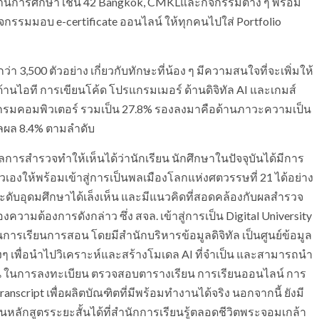
้านการศึกษา เช่น 42 Bangkok, CMKLและกิจกรรมต่าง ๆ พร้อม
จกรรมมอบ e-certificate ออนไลน์ ให้ทุกคนไปใส่ Portfolio
 3,500 ตัวอย่าง เกี่ยวกับทักษะที่น้อง ๆ มีความสนใจที่จะเพิ่มให้
้านไอที การเขียนโค้ด โปรแกรมเมอร์ ด้านดิจิทัล AI และเกมส์
กรมคอมพิวเตอร์ รวมเป็น 27.8% รองลงมาคือด้านภาวะความเป็น
วลผล 8.4% ตามลำดับ
ลการสำรวจทำให้เห็นได้ว่านักเรียน นักศึกษาในปัจจุบันได้มีการ
ัวเองให้พร้อมเข้าสู่การเป็นพลเมืองโลกแห่งศตวรรษที่ 21 ได้อย่าง
าระดับอุดมศึกษาได้เล็งเห็น และมีแนวคิดที่สอดคล้องกับผลสำรวจ
ความต้องการดังกล่าว ซึ่ง สจล. เข้าสู่การเป็น Digital University
การเรียนการสอน โดยมีสำนักบริหารข้อมูลดิจิทัล เป็นศูนย์ข้อมูล
ๆ เพื่อนำไปวิเคราะห์และสร้างโมเดล AI ที่จำเป็น และสามารถนำ
ชัน ในการลงทะเบียน ตรวจสอบตารางเรียน การเรียนออนไลน์ การ
ranscript เพื่อผลิตบัณฑิตที่มีพร้อมทำงานได้จริง นอกจากนี้ ยังมี
ยนหลักสูตรระยะสั้นได้ที่สำนักการเรียนรู้ตลอดชีวิตพระจอมเกล้า