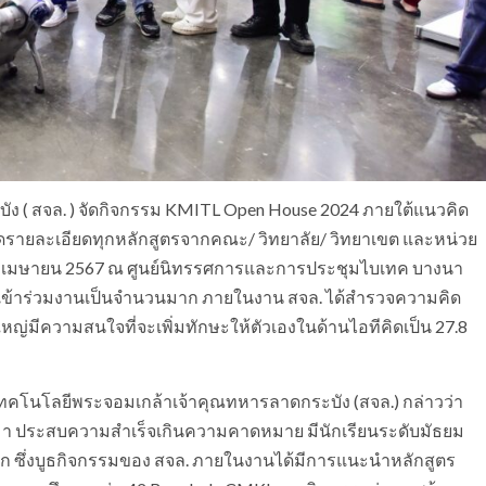
 ( สจล. ) จัดกิจกรรม KMITL Open House 2024 ภายใต้แนวคิด
ปเปิดรายละเอียดทุกหลักสูตรจากคณะ/ วิทยาลัย/ วิทยาเขต และหน่วย
28 เมษายน 2567 ณ ศูนย์นิทรรศการและการประชุมไบเทค บางนา
ใจเข้าร่วมงานเป็นจำนวนมาก ภายในงาน สจล. ได้สำรวจความคิด
ใหญ่มีความสนใจที่จะเพิ่มทักษะให้ตัวเองในด้านไอทีคิดเป็น 27.8
เทคโนโลยีพระจอมเกล้าเจ้าคุณทหารลาดกระบัง (สจล.) กล่าวว่า
นมา ประสบความสำเร็จเกินความคาดหมาย มีนักเรียนระดับมัธยม
าก ซึ่งบูธกิจกรรมของ สจล. ภายในงานได้มีการแนะนำหลักสูตร