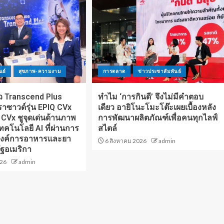
นธ์
สุขภาพ-ความงาม
การตลาด
ข่าวประชาสัมพันธ์
ตัว Transcend Plus
ทำไม ‘การกินดี’ จึงไม่มีคำตอบ
าซาวด์รุ่น EPIQ CVx
เดียว อายิโนะโมะโต๊ะเผยเบื้องหลัง
i CVx ชูจุดเด่นด้านภาพ
การพัฒนาผลิตภัณฑ์เพื่อคนทุกไลฟ์
คโนโลยี AI ที่ผ่านการ
สไตล์
องค์การอาหารและยา
6 สิงหาคม 2026
admin
ฐอเมริกา
026
admin