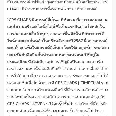
อัปเดตเทรนด์แฟชั่นล่าสุดอย่างสม่ำเสมอ โดยปัจจุบัน CPS
CHAPS มีจำนวนสาขาทั้งหมด 45 สาขาทั่วประเทศ”
“
CPS CHAPS
มีแบรนด์ดีเอ็นเอที่ชัดเจน คือ การผสมผสาน
แฟชั่น ดนตรี และไลฟ์สไตล์ ซึ่งเป็นแรงบันดาลใจหลักใน
การออกแบบเสื้อผ้าทุกๆ คอลเลกชั่น ดังนั้น ทิศทางการดี
ไซน์คอลเลกชั่นหลักในครึ่งหลังของปี 2567 นี้ ทางแบรนด์
ตอกย้ำจุดแข็งในแบรนด์ดีเอ็นเอ โดย
ใช้กลยุทธ์
การคอลลา
บอเรชั่นกับศิลปินชั้นนำหลากหลายแนวดนตรีที่อยู่ใน
กระแสนิยม
ซึ่งไม่เพียงแค่การเชิญศิลปินมาถ่ายแบบนำ
เสนอผลงานเท่านั้น แต่ศิลปินยังได้ร่วมออกแบบเสื้อผ้า โดย
การใส่ตัวตน เรื่องราว และคาแรกเตอร์ของตนเองลงไปใส่
คอลเลกชั่นเสื้อผ้าด้วย อาทิ
CPS CHAPS | TIMETHAI
ร่วม
ออกแบบโดย ‘ธามไท แพลงศิลป์’ ที่ดึงเอารอยสักบนตัวของ
ธามไทมาเป็นลวดลายหลักในการออกแบบ และล่าสุดกับ
CPS CHAPS | 4EVE
วงเกิร์ลกรุ๊ปชั้นนำของไทย ที่มีการดึง
เอาเอกลักษณ์และเสน่ห์ของเมมเบอร์แต่ละคน ไม่ว่าจะ