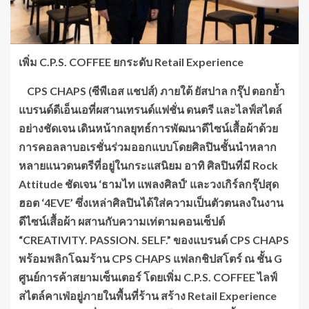
เพิ่ม
C.P.S. COFFEE ยกระดับ Retail Experience
CPS CHAPS (ซีพีเอส แชปส์) ภายใต้ ยัสปาล กรุ๊ป ตอกย้ำ
แบรนด์ดีเอ็นเอที่ผสานเทรนด์แฟชั่น ดนตรี และไลฟ์สไตล์
อย่างชัดเจน เดินหน้ากลยุทธ์การพัฒนาดีไซน์เสื้อผ้าด้วย
การคอลลาบอเรชั่นร่วมออกแบบโดยศิลปินชั้นนำหลาก
หลายแนวดนตรีที่อยู่ในกระแสนิยม อาทิ ศิลปินที่มี Rock
Attitude ชัดเจน ‘
ธามไท แพลงศิลป์
’
และวงเกิร์ลกรุ๊ปสุด
ฮอต
‘4EVE’ ซึ่งเหล่าศิลปินได้ใส่ความเป็นตัวตนลงในงาน
ดีไซน์เสื้อผ้า ผสานกับความ
เท่ตามคอนเซ็ปต์
“
CREATIVITY. PASSION. SELF.” ของแบรนด์ CPS CHAPS
พร้อมพลิกโฉมร้าน CPS CHAPS แฟลกชิปสโตร์ ณ ชั้น G
ศูนย์การค้าสยามเซ็นเตอร์ โดยเพิ่ม C.P.S. COFFEE ไลฟ์
สไตล์คาเฟ่อยู่ภายในพื้นที่ร้าน สร้าง Retail Experience