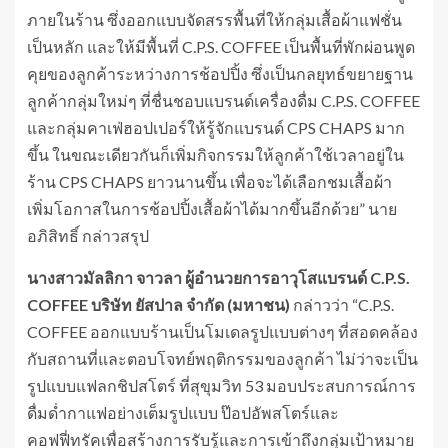
ภายในร้าน ซึ่งออกแบบจัดสรรพื้นที่ให้กลุ่มเสื้อผ้าแฟชั่น
เป็นหลัก และให้มีพื้นที่ C.P.S. COFFEE เป็นพื้นที่พักผ่อนพูด
คุยของลูกค้าระหว่างการช้อปปิ้ง ซึ่งเป็นกลยุทธ์ขยายฐาน
ลูกค้ากลุ่มใหม่ๆ ที่ชื่นชอบแบรนด์เครื่องดื่ม C.P.S. COFFEE
และกลุ่มคาเฟ่ฮอปเปอร์ให้รู้จักแบรนด์ CPS CHAPS มาก
ขึ้น ในขณะเดียวกันก็เพิ่มกิจกรรมให้ลูกค้าใช้เวลาอยู่ใน
ร้าน CPS CHAPS ยาวนานขึ้น เพื่อจะได้เลือกชมเสื้อผ้า
เพิ่มโอกาสในการช้อปปิ้งเสื้อผ้าได้มากขึ้นอีกด้วย” นาย
อภิสิทธิ์ กล่าวสรุป
นางสาวมัลลิกา จาวลา ผู้อำนวยการอาวุโสแบรนด์
C.P.S.
COFFEE
บริษัท ยัสปาล จำกัด (มหาชน)
กล่าวว่า “C.P.S.
COFFEE ออกแบบร้านเป็นโมเดลรูปแบบต่างๆ ที่สอดคล้อง
กับสถานที่และตอบโจทย์พฤติกรรมของลูกค้า ไม่ว่าจะเป็น
รูปแบบแฟลกชิปสโตร์ ที่สุขุมวิท 53 มอบประสบการณ์การ
ดื่มด่ำกาแฟอย่างเต็มรูปแบบ ป๊อปอัพสโตร์และ
คอฟฟี่ทรัคเพื่อสร้างการรับรู้และการเข้าถึงกลุ่มเป้าหมาย