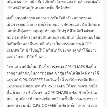
เป็น ดวงตา ลายมือ สัตว์เลี้ยงตัวโปรด และสไตล์การแต่งตัว
เข้ามาดีไซน์อยู่ในคอลเลกชั่นเสื้อผ้าด้วย
ทั้งนี้ กลยุทธ์การคอลลาบอเรชั่นกับศิลปิน นอกจากจะ
เป็นการตอกย้ำแบรนด์ดีเอ็นเออย่างชัดเจนแล้ว ยังเป็นคอล
เลกชั่นที่มุ่งเจาะกลุ่มลูกค้ากลุ่มใหม่ๆ ที่มีไลฟ์สไตล์ชอบ
ชมคอนเสิร์ต ร่วมสนับสนุนและสะสมสินค้าที่ออกแบบโดย
ศิลปินที่ตนเองชื่นชอบอีกด้วย เป็นการนำแบรนด์ CPS
CHAPS ให้เข้าไปอยู่ในไลฟ์สไตล์ของกลุ่มลูกค้าได้อย่าง
ลงตัว” นายอภิสิทธิ์ กล่าว
“จากแบรนด์ดีเอ็นเอที่แข็งแกร่งของ CPS CHAPS ยังเป็น
รากฐานสำคัญในการต่อยอดเข้าสุ่ธุรกิจไลฟ์สไตล์ ภายใต้
แบรนด์ C.P.S. COFFEE โดยในครั้งนี้ เราได้ยกระดับ Retail
Experience ของแบรนด์ CPS CHAPS ให้ครบวงจรมากยิ่ง
ขึ้น ด้วยการปรับโฉมร้าน CPS CHAPS แฟลกชิปสโตร์ ณ
ชั้น G ศูนย์การค้าสยามเซ็นเตอร์ บนพื้นที่กว่า 470 ตาราง
เมตร พร้อมเพิ่ม C.P.S. COFFEE ไลฟ์สไตล์คาเฟ่เข้ามาอยู่