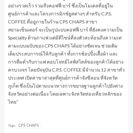
อย่างรวดเร็ว รวมถึงคอฟฟี่ บาร์ ซึ่งเป็นโมเดลที่อยู่ใน
ศูนย์การค้าและโครงการมิกซ์ยูสต่างๆ สำหรับ C.P.S.
COFFEE ที่อยู่ภายในร้าน CPS CHAPS สาขา
สยามเซ็นเตอร์ จะเป็นรูปแบบคอฟฟี่ บาร์ ที่ยังคงความเป็น
Specialty ด้านกาแฟ แต่มีดีไซน์ที่ลงตัวสะท้อนถึงความเท่
ตามแบบฉบับของ CPS CHAPS ได้อย่างชัดเจน ช่วยเติม
เต็มประสบการณ์ให้กับลูกค้า ทั้งการช้อปปิ้งเสื้อผ้า และ
การดื่มด่ำกับกาแฟ ตอบโจทย์ไลฟ์สไตล์ของลูกค้าได้อย่าง
ครบวงจร โดยปัจจุบัน C.P.S. COFFEE มีจำนวน 12 สาขาทั่ว
ประเทศ เปิดสาขาล่าสุดที่ศูนย์การค้าจังซีลอน ที่จังหวัด
ภูเก็ต ซึ่งเป็นไปตามแนวทางการขยายฐานลูกค้าไปยังต่าง
จังหวัดอย่างต่อเนื่อง โดยเฉพาะจังหวัดท่องเที่ยวหลักของ
ไทย”
CPS CHAPS
Tags: