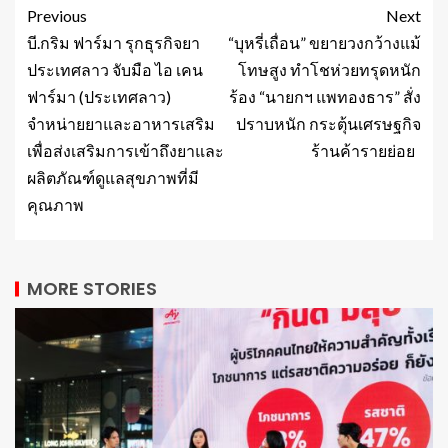
Previous
Next
บี.กริม ฟาร์มา รุกธุรกิจยา
“บุหรี่เถื่อน” ขยายวงกว้างแม้
ประเทศลาว จับมือ ไอ เคน
โทษสูง ทำโชห่วยทรุดหนัก
ฟาร์มา (ประเทศลาว)
ร้อง “นายกฯ แพทองธาร” สั่ง
จำหน่ายยาและอาหารเสริม
ปราบหนัก กระตุ้นเศรษฐกิจ
เพื่อส่งเสริมการเข้าถึงยาและ
ร้านค้ารายย่อย
ผลิตภัณฑ์ดูแลสุขภาพที่มี
คุณภาพ
MORE STORIES