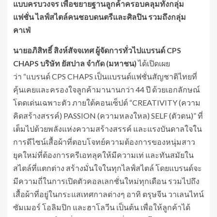
แบบครบวงจร เพื่อขยายฐานลูกค้าครอบคลุมทั้งกลุ่ม
แฟชั่น ไลฟ์สไตล์คนชอบดนตรีและศิลปิน รวมถึงกลุ่ม
คาเฟ่
นายอภิสิทธิ์ สิงห์สัจจเทศ ผู้จัดการทั่วไปแบรนด์
CPS
CHAPS บริษัท ยัสปาล จำกัด (มหาชน)
ได้เปิดเผย
ว่า “แบรนด์ CPS CHAPS เป็นแบรนด์แฟชั่นสัญชาติไทยที่
คุ้นเคยและครองใจลูกค้ามานานกว่า 44 ปี ด้วยเอกลักษณ์
โดดเด่นเฉพาะตัว ภายใต้คอนเซ็ปต์ “CREATIVITY (ความ
คิดสร้างสรรค์) PASSION (ความหลงใหล) SELF (ตัวตน)” ที่
เต็มไปด้วยพลังแห่งความสร้างสรรค์ และแรงบันดาลใจใน
การดีไซน์เสื้อผ้าที่ตอบโจทย์ความต้องการของหนุ่มสาว
ยุคใหม่ที่ต้องการครีเอทลุคให้มีความเท่ และทันสมัยใน
สไตล์ที่แตกต่าง สร้างมั่นใจในทุกไลฟ์สไตล์ โดยแบรนด์จะ
มีความถี่ในการเปิดตัวคอลเลกชั่นใหม่ทุกเดือน รวมไปถึง
เสื้อผ้าที่อยู่ในกระแสเทศกาลต่างๆ อาทิ ตรุษจีน วาเลนไทน์
ซัมเมอร์ โอลิมปิก และฮาโลวีน เป็นต้น เพื่อให้ลูกค้าได้