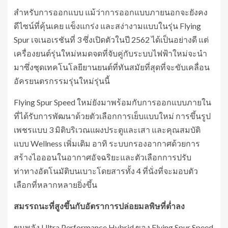
สำหรับการออกแบบ แม้ว่าการออกแบบภายนอกจะยังคง
ดีไซน์ที่คุ้นเคย แข็งแกร่ง และสง่างามแบบในรุ่น Flying
Spur เจเนอเรชันที่ 3 ซึ่งเปิดตัวในปี 2562 ได้เป็นอย่างดี แต่
เครื่องยนต์รุ่นใหม่หมดจดที่จับคู่กับระบบไฟฟ้าใหม่จะนำ
มาซึ่งชุดเทคโนโลยียานยนต์ที่ทันสมัยที่สุดที่จะขับเคลื่อน
อัครยนตรกรรมรุ่นใหม่รุ่นนี้
Flying Spur Speed ใหม่ยังมาพร้อมกับการออกแบบภายใน
ที่ได้รับการพัฒนาด้วยตัวเลือกการเย็บแบบใหม่ การขึ้นรูป
เพชรแบบ 3 มิติบริเวณแผงประตูและเสา และคุณสมบัติ
แบบ Wellness เพิ่มเติม อาทิ ระบบกรองอากาศด้วยการ
สร้างไอออนในอากาศอัจฉริยะและตัวเลือกการปรับ
ท่าทางอัตโนมัติบนเบาะโดยสารทั้ง 4 ที่นั่งที่จะมอบตัว
เลือกที่หลากหลายยิ่งขึ้น
สมรรถนะที่สูงขึ้นกับอัตราการปล่อยมลพิษที่ต่ำลง
ขุมพลัง Ultra Performance Hybrid ของ Flying Spur Speed