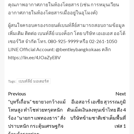
คุณภาพอากาศภายในห้องโดยสาร (เช่น การหมุนเวียน
อากาศภายในห้องโดยสารเมื่ออยู่ในอุโมงค์)
ผู้สนใจครอบครองรถยนต์เบนท์ลีย์สามารถสอบถามข้อมูล
เพิ่มเติม ติดต่อ เบนท์ลีย์ แบงค็อก โดย บริษัท เอเอเอส ออโต้
เซอร์วิส จำกัด โทร. 080-925-9999 หรือ 02-261-1050
LINE Official Account: @bentleybangkokaas คลิก
https://lin.ee/4JOaZyE8V
เบนท์ลีย์ มอเตอร์ส
Tags:
Previous
Next
“บุหรี่เถื่อน” ขยายวงกว้างแม้
อีเอสอาร์ เอเซีย สุวรรณภูมิ
โทษสูง ทำโชห่วยทรุดหนัก
ดันเม็ดเงินลงทุนเข้าไทย ดึง 4
ร้อง “นายกฯ แพทองธาร” สั่ง
บริษัทข้ามชาติเช่าเต็มพื้นที่
ปราบหนัก กระตุ้นเศรษฐกิจ
เฟส 1
ร้านค้ารายย่อย