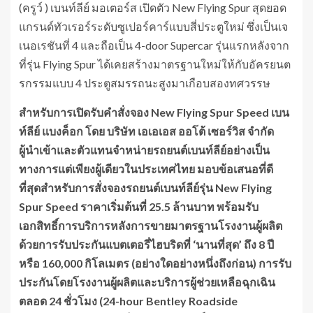
(ครูว์ ) เบนท์ลีย์ มอเตอร์ส เปิดตัว New Flying Spur สุดยอด
แกรนด์ทัวเรอร์ระดับซูเปอร์คาร์แบบสี่ประตูใหม่ ซึ่งเป็นเจ
เนอเรชันที่ 4 และถือเป็น 4-door Supercar รุ่นแรกหลังจาก
ที่รุ่น Flying Spur ได้เคยสร้างมาตรฐานใหม่ให้กับอัครยนต
รกรรมแบบ 4 ประตูสมรรถนะสูงมาเกือบสองทศวรรษ
สำหรับการเปิดรับคำสั่งจอง
New
Flying Spur Speed เบน
ท์ลีย์ แบงค็อก โดย บริษัท เอเอเอส ออโต้ เซอร์วิส จำกัด
ผู้นำเข้าและตัวแทนจำหน่ายรถยนต์เบนท์ลีย์อย่างเป็น
ทางการแต่เพียงผู้เดียวในประเทศไทย มอบข้อเสนอที่ดี
ที่สุดสำหรับการสั่งจองรถยนต์เบนท์ลีย์รุ่น
New
Flying
Spur Speed ราคาเริ่มต้นที่ 25.5 ล้านบาท พร้อมรับ
เอกสิทธิ์การบริการหลังการขายมาตรฐานโรงงานผู้ผลิต
ด้วยการรับประกันแบตเตอรี่ไฮบริดที่ ‘นานที่สุด’ ถึง 8 ปี
หรือ 160
,
000 กิโลเมตร (อย่างใดอย่างหนึ่งถึงก่อน) การรับ
ประกันโดยโรงงานผู้ผลิตและบริการผู้ช่วยเหลือฉุกเฉิน
ตลอด 24 ชั่วโมง (24-
hour Bentley Roadside