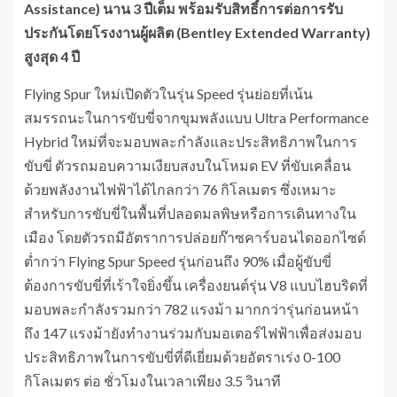
Assistance)
นาน 3 ปีเต็ม พร้อมรับสิทธิ์การต่อการรับ
ประกันโดยโรงงานผู้ผลิต (
Bentley Extended Warranty)
สูงสุด 4 ปี
Flying Spur ใหม่เปิดตัวในรุ่น Speed รุ่นย่อยที่เน้น
สมรรถนะในการขับขี่จากขุมพลังแบบ Ultra Performance
Hybrid ใหม่ที่จะมอบพละกำลังและประสิทธิภาพในการ
ขับขี่ ตัวรถมอบความเงียบสงบในโหมด EV ที่ขับเคลื่อน
ด้วยพลังงานไฟฟ้าได้ไกลกว่า 76 กิโลเมตร ซึ่งเหมาะ
สำหรับการขับขี่ในพื้นที่ปลอดมลพิษหรือการเดินทางใน
เมือง โดยตัวรถมีอัตราการปล่อยก๊าซคาร์บอนไดออกไซด์
ต่ำกว่า Flying Spur Speed ​​รุ่นก่อนถึง 90% เมื่อผู้ขับขี่
ต้องการขับขี่ที่เร้าใจยิ่งขึ้น เครื่องยนต์รุ่น V8 แบบไฮบริดที่
มอบพละกำลังรวมกว่า 782 แรงม้า มากกว่ารุ่นก่อนหน้า
ถึง 147 แรงม้ายังทำงานร่วมกับมอเตอร์ไฟฟ้าเพื่อส่งมอบ
ประสิทธิภาพในการขับขี่ที่ดีเยี่ยมด้วยอัตราเร่ง 0-100
กิโลเมตร ต่อ ชั่วโมงในเวลาเพียง 3.5 วินาที