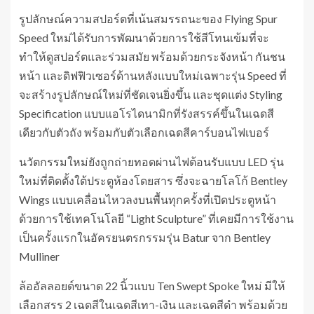
รูปลักษณ์ความสปอร์ตที่เน้นสมรรถนะของ Flying Spur
Speed ​​ใหม่ได้รับการพัฒนาด้วยการใช้สีโทนเข้มที่จะ
ทำให้ดูสปอร์ตและร่วมสมัย พร้อมด้วยกระจังหน้า กันชน
หน้า และดิฟฟิวเซอร์ด้านหลังแบบใหม่เฉพาะรุ่น Speed ที่
จะ​​สร้างรูปลักษณ์ใหม่ที่ชัดเจนยิ่งขึ้น และชุดแต่ง Styling
Specification แบบแอโรไดนามิกที่รังสรรค์ขึ้นในเฉดสี
เดียวกับตัวถัง พร้อมกับตัวเลือกเฉดสีคาร์บอนไฟเบอร์
นวัตกรรมใหม่ยังถูกถ่ายทอดผ่านไฟต้อนรับแบบ LED รุ่น
ใหม่ที่ติดตั้งใต้ประตูห้องโดยสาร ซึ่งจะฉายโลโก้ Bentley
Wings แบบเคลื่อนไหวลงบนพื้นทุกครั้งที่เปิดประตูหน้า
ด้วยการใช้เทคโนโลยี “Light Sculpture” ที่เคยมีการใช้งาน
เป็นครั้งแรกในอัครยนตรกรรมรุ่น Batur จาก Bentley
Mulliner
ล้ออัลลอยด์ขนาด 22 นิ้วแบบ Ten Swept Spoke ใหม่ มีให้
เลือกสรร 2 เฉดสีในเฉดสีเทา-เงิน และเฉดสีดำ พร้อมด้วย