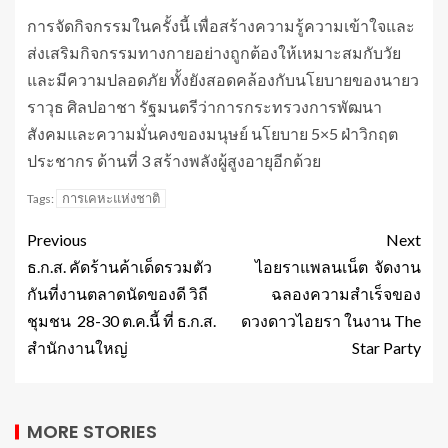
การจัดกิจกรรมในครั้งนี้ เพื่อสร้างความรู้ความเข้าใจและ
ส่งเสริมกิจกรรมทางกายอย่างถูกต้องให้เหมาะสมกับวัย
และมีความปลอดภัย ทั้งยังสอดคล้องกับนโยบายของนายว
ราวุธ ศิลปอาชา รัฐมนตรีว่าการกระทรวงการพัฒนา
สังคมและความมั่นคงของมนุษย์ นโยบาย 5×5 ฝ่าวิกฤต
ประชากร ด้านที่ 3 สร้างพลังผู้สูงอายุอีกด้วย
การเคหะแห่งชาติ
Tags:
Previous
Next
ธ.ก.ส. คัดร้านค้าเด็ดรวมตัว
ไอยราแพลนเน็ต จัดงาน
กันที่งานตลาดนัดของดี วิถี
ฉลองความสำเร็จของ
ชุมชน 28-30 ต.ค.นี้ ที่ ธ.ก.ส.
ดวงดาวไอยรา ในงาน The
สำนักงานใหญ่
Star Party
MORE STORIES