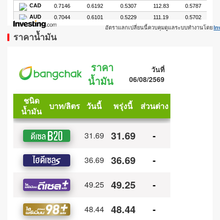
อัตราแลกเปลี่ยนนี้ควบคุมดูแลระบบทำงานโดย
In
ราคาน้ำมัน