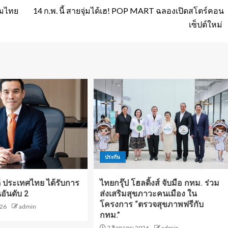
อมไทย
14 ก.พ. นี้ สายจุ่มได้เฮ! POP MART ฉลองเปิดสโตร์คอน
เซ็ปต์ใหม่
ประกัน
ี ประเทศไทย ได้รับการ
ไทยกรุ๊ป โฮลดิ้งส์ จับมือ กทม. ร่วม
นอันดับ 2
ส่งเสริมสุขภาวะคนเมือง ใน
โครงการ “ตรวจสุขภาพฟรีกับ
026
admin
กทม.”
7 สิงหาคม 2026
admin