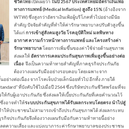
ชีวิตไทย
เปิดเผยว่า
ในปี 2567 ประเทศไทยมีอัตราเงินเฟ้อ
ทางการแพทย์ (
Medical Inflation) สูงถึง 15%
(อ้างอิงจาก
WTW) ซึ่งสูงกว่าอัตราเงินเฟ้อผู้บริโภคทั่วไปอย่างมีนัย
สำคัญ ปัจจัยสำคัญที่ทำให้ค่ารักษาพยาบาลปรับตัวสูงขึ้น
ได้แก่
การเข้าสู่สังคมสูงวัย โรคอุบัติใหม่ มลพิษทาง
อากาศ ความก้าวหน้าทางการแพทย์ และโครงสร้างค่า
รักษาพยาบาล
โดยการเพิ่มขึ้นของค่าใช้จ่ายด้านสุขภาพ
ส่งผลให้
อัตราการเคลมประกันสุขภาพเพิ่มสูงขึ้นอย่างต่อ
เนื่อง
จึงเป็นความท้าทายสำคัญที่ภาคธุรกิจประกันภัย
ต้องวางแผนรับมืออย่างรอบคอบ โดยเฉพาะจาก
่างต่อเนื่อง จากโรคเจ็บป่วยเล็กน้อยทั่วไป อีกทั้ง ภายใต้
rd” ที่บังคับใช้ไปเมื่อปี 2564 ซึ่งบริษัทประกันชีวิตพร้อมที่จะ
ให้กับผู้เอาประกันภัย ซึ่งส่งผลให้เบี้ยประกันภัยที่เคยคำนวณไว้
 ซึ่งอาจทำให้
ระบบประกันสุขภาพได้รับผลกระทบโดยตรง นำไปสู่
จนทำให้ประชาชนไม่สามารถเข้าถึงประกันสุขภาพได้ ส่งผลกระทบ
กิจประกันภัยจึงต้องวางแผนรับมือกับความท้าทายนี้อย่าง
ช่วยลดความเสี่ยง และแบ่งเบาภาระค่ารักษาพยาบาลของประชาชน