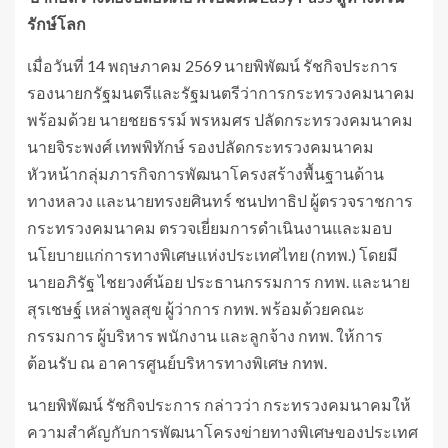
รักษ์โลก
เมื่อวันที่ 14 พฤษภาคม 2569 นายพิพัฒน์ รัชกิจประการ
รองนายกรัฐมนตรีและรัฐมนตรีว่าการกระทรวงคมนาคม
พร้อมด้วย นายชยธรรม์ พรหมศร ปลัดกระทรวงคมนาคม
นายจิระพงศ์ เทพพิทักษ์ รองปลัดกระทรวงคมนาคม
หัวหน้ากลุ่มภารกิจการพัฒนาโครงสร้างพื้นฐานด้าน
ทางหลวง และนายทรงยศินทร์ ชนปทาธิป ผู้ตรวจราชการ
กระทรวงคมนาคม ตรวจเยี่ยมการดำเนินงานและมอบ
นโยบายแก่การทางพิเศษแห่งประเทศไทย (กทพ.) โดยมี
นายอภิรัฐ ไชยวงศ์น้อย ประธานกรรมการ กทพ. และนาย
สุรเชษฐ์ เหล่าพูลสุข ผู้ว่าการ กทพ. พร้อมด้วยคณะ
กรรมการ ผู้บริหาร พนักงาน และลูกจ้าง กทพ. ให้การ
ต้อนรับ ณ อาคารศูนย์บริหารทางพิเศษ กทพ.
นายพิพัฒน์ รัชกิจประการ กล่าวว่า กระทรวงคมนาคมให้
ความสำคัญกับการพัฒนาโครงข่ายทางพิเศษของประเทศ