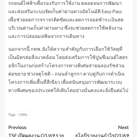
รถยนต์ไฟฟ้าเพื่อรองรับการใช้งาน ตลอดจนการพัฒนา
และส่งเสริมระบบจัดเก็บค่าผ่านทางอัตโนมัติ Easy Pass
เพื่อช่วยลดการจราจรติดขัดและลดการจอดชำระเงินสด
บริเวณด่านเก็บค่าผ่านทาง ซึ่งจะช่วยลดการใช้พลังงาน
และการปล่อยมลพิษจากการเดินทาง
นอกจากนี้ กทพ. ยังให้ความสำคัญกับการเลือกใช้วัสดุที่
เป็นมิตรต่อสิ่งแวดล้อม โดยส่งเสริมการใช้ปูนซีเมนต์ไฮดร
อลิกในงานก่อสร้างโครงการทางพิเศษสายฉลองรัชส่วน
ต่อขยาย ช่วงจตุโชติ – ถนนลำลูกกา ควบคู่กับการดำเนิน
โครงการเพิ่มพื้นที่สีเขียว เพื่อสนับสนุนการพัฒนาระบบ
ทางพิเศษของประเทศให้เติบโตอย่างมั่นคงและยั่งยืนต่อไป
กทพ.
Tags:
Previous
Next
TSE เปิดผลงาน Q1/69 ราย
ยูโอบีรายงานกำไรQ1/69