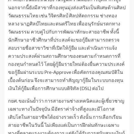
นอกจากนี้ยังมีสาขาที่กองทุนมุ่งส่งเสริมเป็นพิเศษด้านศิลป
วัฒนธรรมไทย เช่น วิจิตรศิลป์ ศิลปหัตถกรรม ช่างทอง
หลวง นาฏศิลป์ไทยและดนตรีไทย เพื่ออนุรักษ์มรดกทาง
วัฒนธรรม ควบคู่ไปกับการพัฒนาทักษะสายอาชีพ ทั้งนี้
นักศึกษาอาชีวศึกษาที่ประสงค์จะขอกู้ยืมสามารถตรวจ
สอบรายชื่อสาขาวิชาที่เปิดให้กู้ยืม และดำเนินการแจ้ง
ความประสงค์ผ่านสถานศึกษาของตนตามกำหนดการที่
กองทุนกำหนดไว้ โดยผู้กู้ยืมรายใหม่ต้องยื่นความประสงค์
ขอกู้ยืมผ่านระบบ Pre-Approve เพื่อคัดกรองคุณสมบัติใน
เบื้องต้นก่อน จึงจะสามารถทำสัญญากู้ยืมในระบบกองทุน
เงินให้กู้ยืมเพื่อการศึกษาแบบดิจิทัล (DSL) ต่อไป
กยศ. ขอเน้นย้ำว่า การสายงานช่างเทคนิคและผู้เชี่ยวชาญ
เฉพาะทางในปัจจุบัน มีอัตราค่าจ้างที่สูงและมีโอกาส
เติบโตในสายอาชีพได้อย่างรวดเร็ว ดังนั้น การเลือกเรียน
สายอาชีพในวันนี้ ไม่เพียงแต่เป็นการฝึกฝนทักษะเฉพาะ
ทางที่ตลาดแรงงานต้องการ แต่ยังได้รับการสนับสนุนเงินกู้