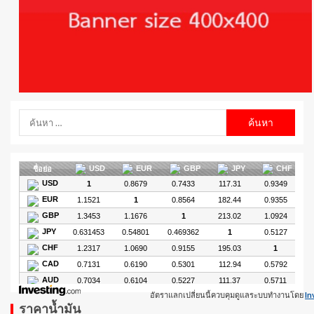
อัตราแลกเปลี่ยนนี้ควบคุมดูแลระบบทำงานโดย
In
ราคาน้ำมัน