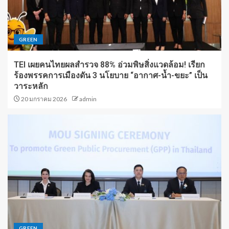
GREEN
TEI เผยคนไทยผลสำรวจ 88% อ่วมพิษสิ่งแวดล้อม! เรียก
ร้องพรรคการเมืองดัน 3 นโยบาย “อากาศ-น้ำ-ขยะ” เป็น
วาระหลัก
20 มกราคม 2026
admin
GREEN