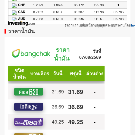
อัตราแลกเปลี่ยนนี้ควบคุมดูแลระบบทำงานโดย
In
ราคาน้ำมัน